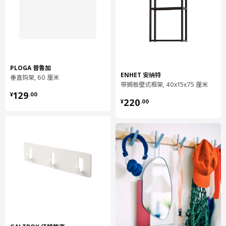
胀螺拴套件，它们适用于由木头、灰泥、混凝土和砖打造的墙壁。
实木是宜家最喜欢的材料之一，也体现了传统斯堪的纳维亚特色。
这是一种经典的材料，有着丰富的用途。无论哪种木材，都十分耐
用、美观而且可再生。宜家致力于巧妙、高效地利用这种原材料，
以避免浪费。我们还投资于设施和物流，以便增加回收木材的用
量。
PLOGA 普鲁加
ENHET 安纳特
垂直钩架, 60 厘米
带搁板壁式框架, 40x15x75 厘米
¥ 129.00
129
¥
.
00
¥ 220.00
220
¥
.
00