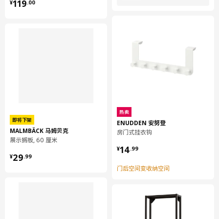
¥ 119.00
119
¥
.
00
环境和材料
托架:
实心松木, 清漆
挂钩:
钢, 环氧/聚酯粉末涂层
主体:
铝, 环氧/聚酯粉末涂层
标签夹:
PET塑料
热卖
即将下架
ENUDDEN 安努登
组装说明和文件
MALMBÄCK 马姆贝克
房门式挂衣钩
展示搁板, 60 厘米
¥ 14.99
14
¥
.
99
货号
组装手册
¥ 29.99
29
¥
.
99
KARTOTEK 卡特迪 5钩挂杆
203.622.60
门后空间变收纳空间
设计师理念
为了将产品安全地安装在墙上，选择合适的螺丝非常重要。根据家
中墙壁类型，选择合适的螺丝。你可以使用 FIXA 费克沙 螺丝和膨