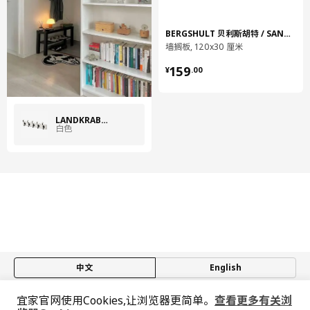
BERGSHULT 贝利斯胡特 / SANDSHULT 桑德胡特
墙搁板, 120x30 厘米
¥ 159.00
159
¥
.
00
LANDKRABBA 朗德拉巴
白色
中文
English
宜家官网使用Cookies,让浏览器更简单。
查看更多有关浏
© Inter IKEA Systems B.V. 1999-2026