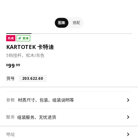
图集
搭配
热卖
实木
KARTOTEK 卡特迪
5钩挂杆，松木/灰色
¥ 99.99
99
¥
.
99
货号
203.622.60
参数
材质尺寸、包装、组装说明等
服务
组装服务、无忧退货
地址