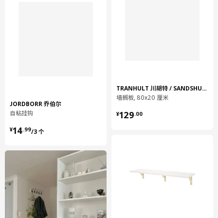
TRANHULT 川胡特 / SANDSHULT 桑德胡特
墙搁板, 80x20 厘米
JORDBORR 乔伯尔
¥ 129.00
自粘挂钩
129
¥
.
00
¥ 14.99/3 个
14
¥
.
99
/3 个