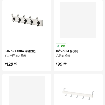
你可以在标签上写上这是谁的挂钩，或者挂钩上该挂什么，这样有
助于让一切井井有条。
标签上包的塑料膜能防污防水。
产地见包装
小贴士
实木
不同的墙壁材料需要使用不同类型的固定装置。使用与您家的墙壁
LANDKRABBA 朗德拉巴
HÖVOLM 赫沃姆
相符的固定装置，须另购。
5钩挂杆, 50 厘米
六钩衣帽架
¥ 129.00
¥ 99.99
设计师
129
99
¥
.
00
¥
.
99
IKEA of Sweden
商品尺寸和包装信息
商品尺寸
宽度
60 厘米
深度
7 厘米