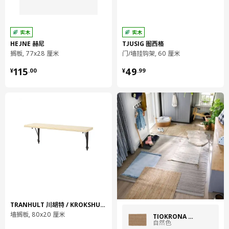
高度
18 厘米
包装信息
实木
实木
HEJNE 赫尼
TJUSIG 图西格
包装数量
1
搁板, 77x28 厘米
门/墙挂钩架, 60 厘米
高度
3 厘米
¥ 115.00
¥ 49.99
115
49
¥
.
00
¥
.
99
长度
68 厘米
净重
0.84 公斤
容量
2.7 公升
重量
1.01 公斤
宽度
13 厘米
保养说明和环境和材料
保养说明
用湿布块擦净
TRANHULT 川胡特 / KROKSHULT 克洛斯
用干净布块擦干
墙搁板, 80x20 厘米
TIOKRONA 提欧克纳
自然色