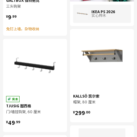
GALTBOX 佳特鲍克
三头钩架
IKEA PS 2026
¥ 9.99
实心桦木
9
¥
.
99
免钉上墙，杂物收纳
KALLSÖ 凯尔索
实木
帽架, 80 厘米
TJUSIG 图西格
¥ 299.00
门/墙挂钩架, 60 厘米
299
¥
.
00
¥ 49.99
49
¥
.
99