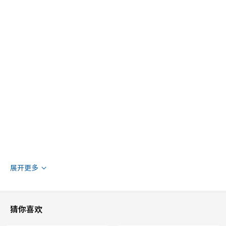
展开更多
可在门厅中挂放外套和包袋，厨房中悬挂茶巾，或在浴室中悬挂浴
猜你喜欢
袍。