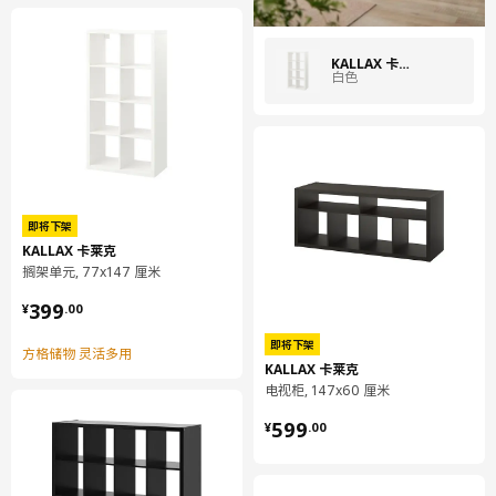
KALLAX 卡莱克
白色
即将下架
KALLAX 卡莱克
搁架单元, 77x147 厘米
¥ 399.00
399
¥
.
00
即将下架
方格储物 灵活多用
KALLAX 卡莱克
电视柜, 147x60 厘米
¥ 599.00
599
¥
.
00