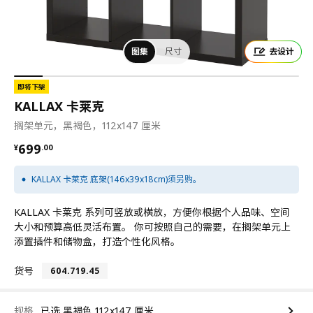
图集
尺寸
去设计
即将下架
KALLAX 卡莱克
搁架单元，黑褐色，112x147 厘米
¥ 699.00
699
¥
.
00
KALLAX 卡莱克 底架(146x39x18cm)须另购。
KALLAX 卡莱克 系列可竖放或横放，方便你根据个人品味、空间
大小和预算高低灵活布置。 你可按照自己的需要，在搁架单元上
添置插件和储物盒，打造个性化风格。
货号
604.719.45
规格
已选 黑褐色 112x147 厘米