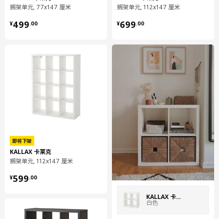
容量
65.1 公升
搁架单元, 77x147 厘米
搁架单元, 112x147 厘米
重量
18.80 公斤
¥ 499.00
¥ 699.00
499
699
¥
.
00
¥
.
00
宽度
41 厘米
包装数量
1
高度
13 厘米
长度
143 厘米
净重
21.73 公斤
容量
73.2 公升
重量
23.19 公斤
宽度
40 厘米
即将下架
KALLAX 卡莱克
保养说明和环境和材料
搁架单元, 112x147 厘米
¥ 599.00
599
保养说明
¥
.
00
用布块沾中性清洁剂充分擦洗
KALLAX 卡莱克
白色
用干净布块擦干