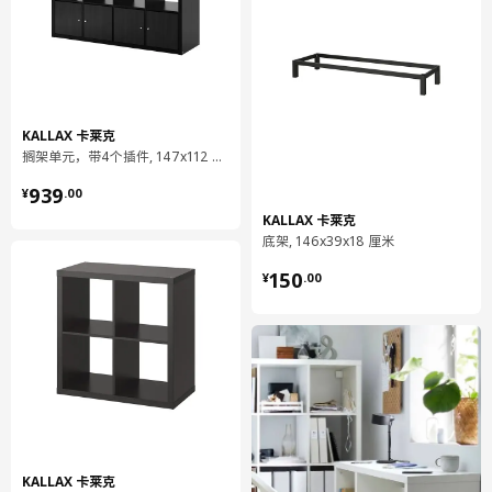
KALLAX 卡莱克
搁架单元，带4个插件, 147x112 厘米
¥ 939.00
939
¥
.
00
KALLAX 卡莱克
底架, 146x39x18 厘米
¥ 150.00
150
¥
.
00
KALLAX 卡莱克