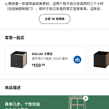
心情放置一些装饰品效果更好。这两个柜子自己安装用时三个小时
（包括抽屉和柜门），相对于自己安装的其它宜家家具，这款安装
起来算是很简单了！值得拥有！
全部 38 条晒单
常常一起买
KALLAX 卡莱克
插件带2个抽屉, 33x33 厘米
¥ 150.00
150
¥
.
00
商品描述
简单几步，个性化组