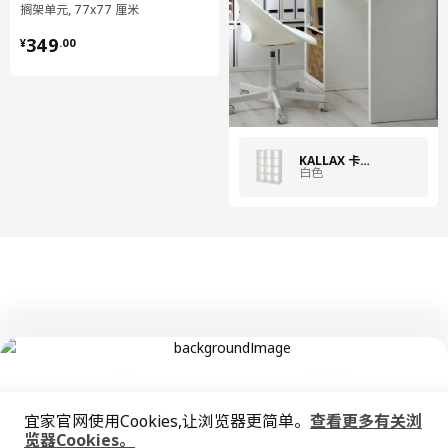
搁架单元, 77x77 厘米
¥ 349.00
349
¥
.
00
KALLAX 卡莱克
白色
中文
English
宜家官网使用Cookies,让浏览器更简单。
查看更多有关浏
© Inter IKEA Systems B.V. 1999-2026
览器Cookies。
隐私政策
缺陷披露政策
使用条款