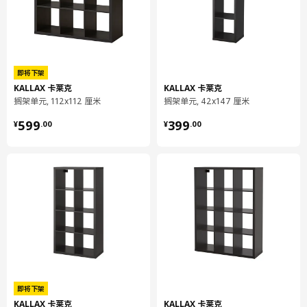
即将下架
KALLAX 卡莱克
KALLAX 卡莱克
搁架单元, 112x112 厘米
搁架单元, 42x147 厘米
¥ 599.00
¥ 399.00
宽度
111.5 厘米
599
399
¥
.
00
¥
.
00
深度
39 厘米
高度
146.5 厘米
每块搁板最大可承重
13 公斤
包装信息
包装数量
1
高度
11 厘米
长度
144 厘米
即将下架
净重
17.49 公斤
KALLAX 卡莱克
KALLAX 卡莱克