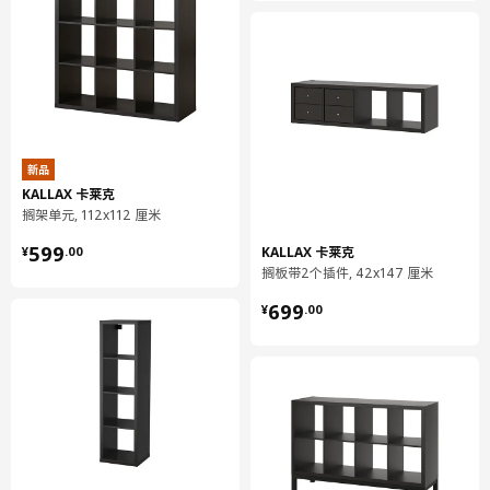
环境和材料
蜂窝纸芯刨花板和纤维板（100%再生纸）, 饰以丙烯酸漆, 塑料封
边, 塑料封边
组装说明和文件
新品
货号
组装手册
KALLAX 卡莱克
KALLAX 卡莱克 搁架单元
604.719.45
搁架单元, 112x112 厘米
¥ 599.00
599
KALLAX 卡莱克
¥
.
00
设计师理念
搁板带2个插件, 42x147 厘米
¥ 699.00
乍一看，KALLAX 卡莱克 搁架十分简单，但其中不乏对细节的推
699
¥
.
00
敲。这款搁架有着光滑的表面和略圆润的边缘，呈现赏心悦目的外
观和出色的品质感。搁板经过精心设计和制作，确保出色对齐，避
免了缝隙的存在，并赋予搁架协调统一的外观。简而言之，
KALLAX 卡莱克 搁架所有细节都经过深思熟虑，展现出坚实的品
质感，带来更美观、更经典的印象。