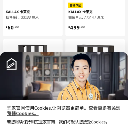
即将下架
KALLAX 卡莱克
KALLAX 卡莱克
插件带门, 33x33 厘米
搁架单元, 77x147 厘米
¥ 60.00
¥ 499.00
60
499
¥
.
00
¥
.
00
新品
KALLAX 卡莱克
KALLAX 卡莱克
搁架单元, 112x147 厘米
搁架单元, 112x112 厘米
宜家官网使用Cookies,让浏览器更简单。
查看更多有关浏
览器Cookies。
¥ 699.00
¥ 599.00
全屋设计服务
699
599
¥
.
00
¥
.
00
若您继续保持浏览宜家官网，我们将默认您接受Cookies。
价格透明，设计专业，现货供应
抱歉，该商品在所选地区暂时缺货。
相似推荐