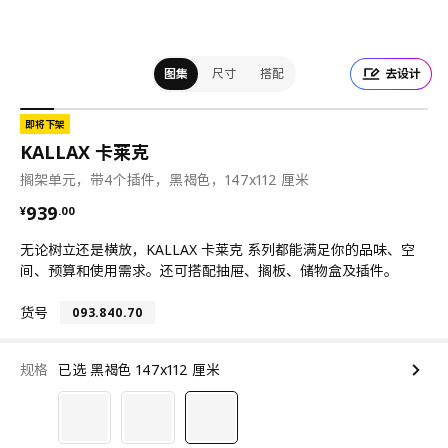
图集
尺寸
搭配
去设计
即将下架
KALLAX 卡莱克
搁架单元，带4个插件，黑褐色，147x112 厘米
¥ 939.00
939
¥
.
00
无论树立还是横放，KALLAX 卡莱克 系列都能满足你的品味、空
间、预算和使用需求。还可搭配抽屉、搁板、储物盒及插件。
货号
093.840.70
规格
已选 黑褐色 147x112 厘米