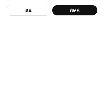
加入购物袋
立即购买
设置
我接受
不，谢谢
立即预约
客服
收藏
即将下架
KALLAX 卡莱克
KALLAX 卡莱克
带底架的搁架单元, 77x94 厘米
带门搁架单元, 77x147 厘米
¥ 399.00
399
¥ 619.00
¥
.
00
619
¥
.
00
¥ 449.00
¥
449
.
00