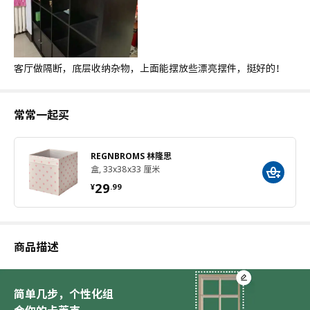
客厅做隔断，底层收纳杂物，上面能摆放些漂亮摆件，挺好的！
常常一起买
REGNBROMS 林隆思
盒, 33x38x33 厘米
¥ 29.99
29
¥
.
99
商品描述
简单几步，个性化组