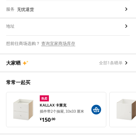
服务
无忧退货
地址
想前往商场选购？
查询宜家商场库存
大家晒
全部1条晒单
常常一起买
热卖
KALLAX 卡莱克
插件带2个抽屉, 33x33 厘米
¥ 150.00
150
¥
.
00