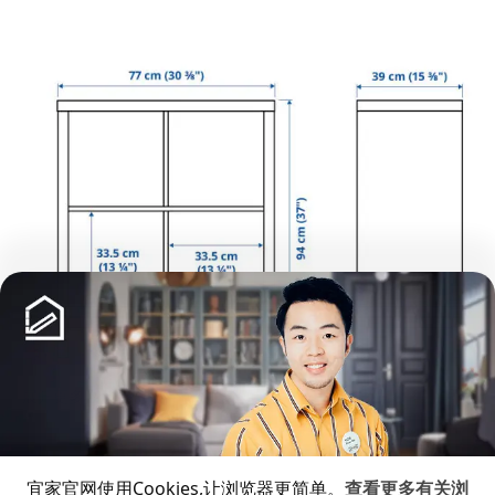
展开更多
宽度
77 厘米
猜你喜欢
宜家官网使用Cookies,让浏览器更简单。
查看更多有关浏