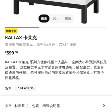
图集
尺寸
视频
即将下架
KALLAX 卡莱克
带底架的搁架单元，高光白/黑色，77x94 厘米
¥ 599.00
599
¥
.
00
KALLAX 卡莱克 系列方便你根据个人品味、空间大小和预算高低灵
活布置。 这款搁架单元非常适合用作餐边柜，搭配底架，营造开
阔通透的外观。 你可按照自己的需要添置插件和储物盒，打造个
性化风格。
货号
194.439.36
参数
材质尺寸、包装、组装说明等