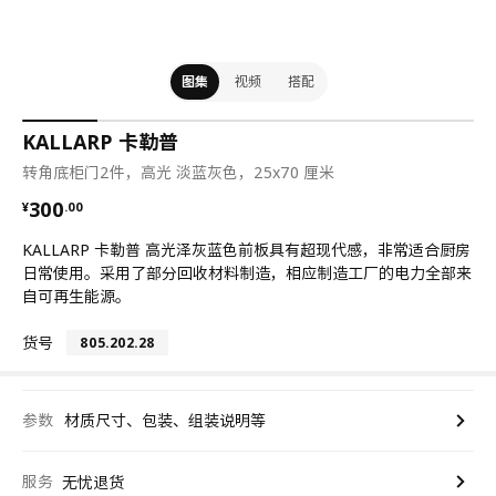
图集
视频
搭配
KALLARP 卡勒普
转角底柜门2件，高光 淡蓝灰色，25x70 厘米
¥ 300.00
300
¥
.
00
KALLARP 卡勒普 高光泽灰蓝色前板具有超现代感，非常适合厨房
日常使用。采用了部分回收材料制造，相应制造工厂的电力全部来
自可再生能源。
货号
805.202.28
参数
材质尺寸、包装、组装说明等
服务
无忧退货