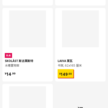
容量
7.3 公升
重量
4.12 公斤
宽度
26 厘米
保养说明和环境和材料
保养说明
用干净布块擦干
使用蘸湿的超细纤维布料擦拭干净；对于较顽固的污渍，可使用温
和清洁剂，以打圈方式仔细擦拭。
热卖
SKOLÄST 斯古莱斯特
LAIVA 莱瓦
水槽置物架
书架, 62x165 厘米
环境和材料
¥ 14.99
¥ 149.00
14
149
¥
.
99
¥
.
00
主要材料:
刨花板
正面:
塑料贴膜（至少20%为再生材料）
背面:
塑料贴膜