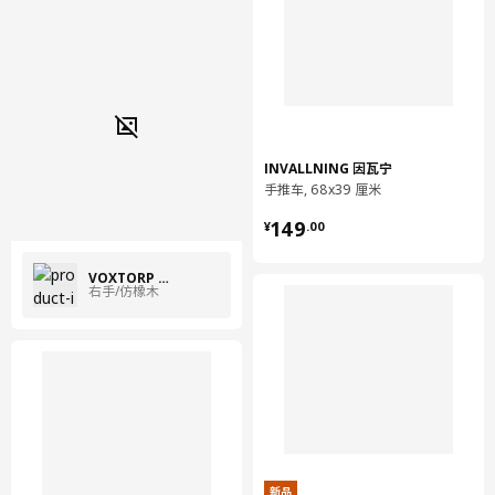
INVALLNING 因瓦宁
手推车, 68x39 厘米
¥ 149.00
149
¥
.
00
VOXTORP 沃托普
右手/仿橡木
新品