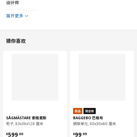
设计师
IKEA of Sweden
展开更多
商品尺寸和包装信息
商品尺寸
猜你喜欢
宽度
25.7 厘米
适用系统柜高度
70.0 厘米
适用系统柜宽度
25.0 厘米
高度
69.7 厘米
厚度
1.7 厘米
包装信息
包装数量
1
新品
限定款
高度
4 厘米
SÅGMÄSTARE 索格麦斯
BAGGEBO 巴格布
长度
73 厘米
柜子, 83x36x128 厘米
搁架单元, 60x30x80 厘米
净重
3.87 公斤
¥ 599.00
¥ 99.99
599
99
¥
.
00
¥
.
99