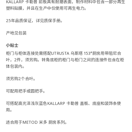
KALLARP 卡勒普 前板具有耐磨表面，制作材料中包含一部分再生
塑料贴膜，并且在生产中仅使用可再生电力。
25年品质保证，详见质保手册。
产地见包装
小贴士
柜门与柜体连接处需搭配UTRUSTA 乌斯塔 153°厨房用带阻尼合
叶，2件，须另购。转角底柜的柜门与柜门之间的连接件包含在柜
体包装内。
须另购2个合叶。
可配用把手或圆把手。
可搭配高光泽浅灰蓝色KALLARP 卡勒普 盖板、底座和装饰条使
用。
适合用于METOD 米多 厨房系列。