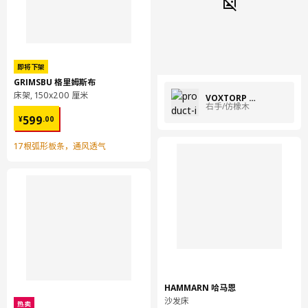
边面:
塑料封边, 塑料封边
组装说明和文件
即将下架
GRIMSBU 格里姆斯布
货号
组装手册
床架, 150x200 厘米
VOXTORP 沃托普
右手/仿橡木
¥ 599.00
货号
相关文件
599
¥
.
00
KALLARP 卡勒普 转角底柜门2件
805.202.28
17根弧形板条，通风透气
设计师理念
有些木质材料需要在表面添加耐用且易于护理的贴膜或层压板作为
保护层。具体选择取决于最终的用途和所需的饰面效果。宜家的储
物家具通常使用纸质贴膜，而要求更高的厨房和浴室家具则使用塑
料贴膜。当前我们所使用的塑料大多为回收塑料，我们的最终目标
是使用可再生来源的塑料。层压板由树脂浸渍纸制成，可增加台面
的耐用性与防潮性。
HAMMARN 哈马恩
在KALLARP 卡勒普 厨房前板的制作中，我们特别注重品质感和可
沙发床
持续的理念。这些产品具有耐磨的表面，采用了一部分再生塑料贴
热卖