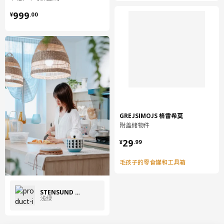
¥ 999.00
999
¥
.
00
GREJSIMOJS 格雷希莫
附盖储物件
¥ 29.99
29
¥
.
99
毛孩子的零食罐和工具箱
STENSUND 史丹桑德
浅绿