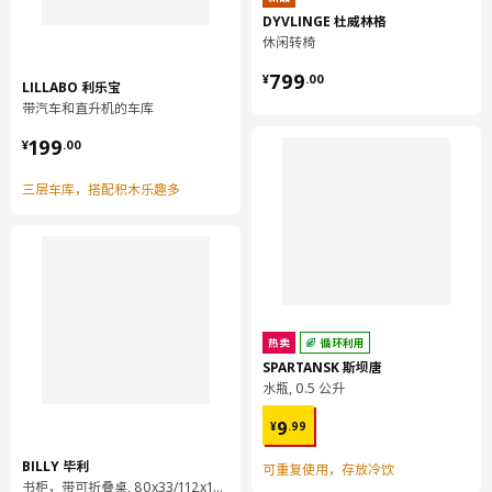
DYVLINGE 杜威林格
休闲转椅
¥ 799.00
799
¥
.
00
LILLABO 利乐宝
带汽车和直升机的车库
¥ 199.00
199
¥
.
00
三层车库，搭配积木乐趣多
热卖
循环利用
SPARTANSK 斯坝唐
水瓶, 0.5 公升
¥ 9.99
9
¥
.
99
BILLY 毕利
可重复使用，存放冷饮
书柜，带可折叠桌, 80x33/112x106 厘米