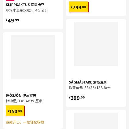
¥ 799.00
膜制作，并且在生产中仅使用可再生能源，例如风能和木屑生物燃
KLIPPKAKTUS 克里卡克
799
¥
.
00
冰箱水壶带水龙头, 4.5 公升
料。每个小步骤加起来，为打造更可持续的厨房前板产生巨大助
益。
¥ 49.99
49
¥
.
99
SÅGMÄSTARE 索格麦斯
搁架单元, 83x36x128 厘米
¥ 399.00
IVÖSJÖN 伊瓦霍恩
399
¥
.
00
储物柜, 33x34x99 厘米
¥ 150.00
150
¥
.
00
宽敞开口，一拉轻松取物