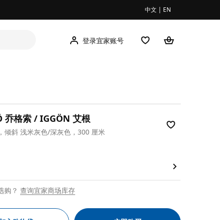
中文
|
EN
登录宜家账号
Ö 乔格索 / IGGÖN 艾根
倾斜 浅米灰色/深灰色，300 厘米
00
选购？
查询宜家商场库存