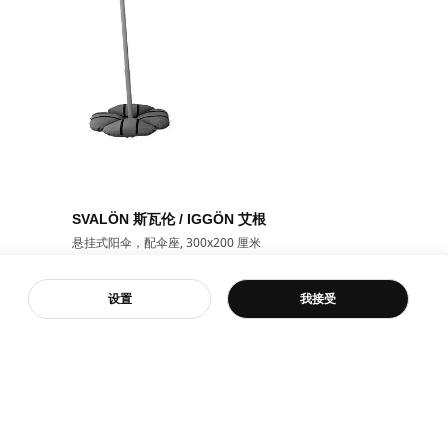
SVALÖN 斯瓦伦 / IGGÖN 艾根
TVETÖ 特威
悬挂式阳伞，配伞座, 300x200 厘米
带底座阳伞, 18
¥ 1499.00
¥ 329.
1,499
329
¥
.
00
¥
.
00
客服
设置
我接受