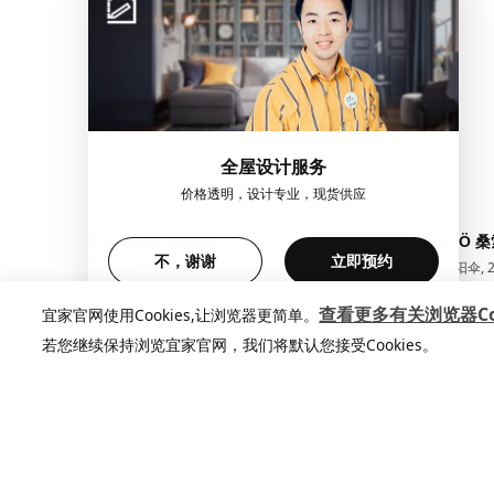
全屋设计服务
价格透明，设计专业，现货供应
JOGGESÖ 乔格索
SAMSÖ 桑
不，谢谢
立即预约
阳伞, 300 厘米
带底座阳伞, 2
¥ 599.00
¥ 399.
599
399
¥
.
00
¥
.
00
查看更多有关浏览器Coo
宜家官网使用Cookies,让浏览器更简单。
若您继续保持浏览宜家官网，我们将默认您接受Cookies。