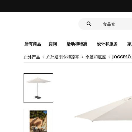
深盘
食品盒
靠垫套
深盘
食品盒
所有商品
房间
活动和特惠
设计和服务
家
户外产品
户外遮阳伞和凉亭
伞篷和底座
JOGGES