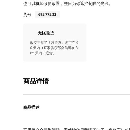
也可以将其倾斜放置，整日为你遮挡刺眼的光线。
货号
695.775.32
无忧退货
改变主意了？没关系。您可在 6
0 天内（宜家俱乐部会员可在 3
65 天内）退货。
商品详情
商品描述
不用担心会撞到脚趾，即使沙袋里装满了沙子，也比石头或