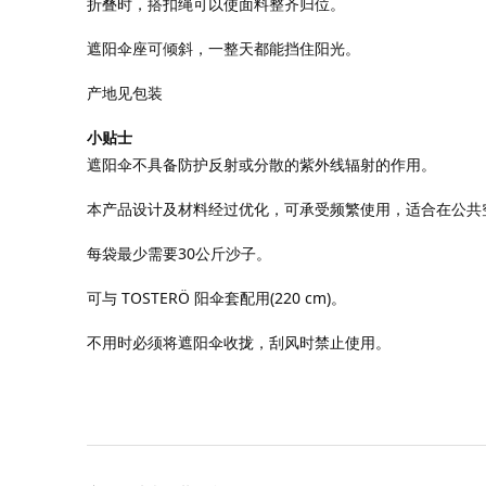
折叠时，搭扣绳可以使面料整齐归位。
遮阳伞座可倾斜，一整天都能挡住阳光。
产地见包装
小贴士
遮阳伞不具备防护反射或分散的紫外线辐射的作用。
本产品设计及材料经过优化，可承受频繁使用，适合在公共
每袋最少需要30公斤沙子。
可与 TOSTERÖ 阳伞套配用(220 cm)。
不用时必须将遮阳伞收拢，刮风时禁止使用。