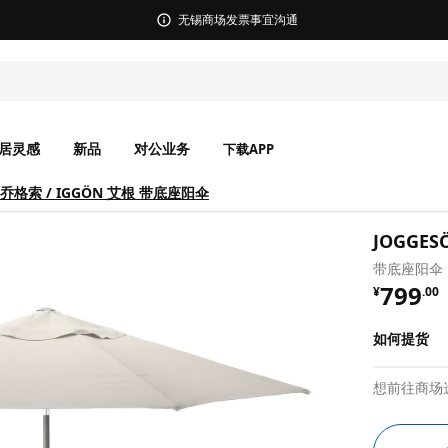
宜家在中国召回部分批次BÄSINGEN 巴辛根 淋浴椅
居灵感
新品
对公业务
下载APP
Ö 乔格索 / IGGÖN 艾根 带底座阳伞
JOGGES
带底座阳伞，
¥ 799.
799
¥
.
00
如何提货
想前往商场