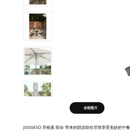
全部图片
JOGGESÖ 乔格索 阳伞 带来的阴凉助你尽情享受美妙