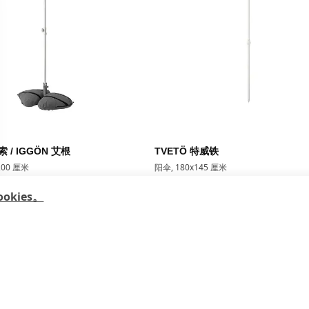
索 / IGGÖN 艾根
TVETÖ 特威铁
00 厘米
阳伞, 180x145 厘米
00
¥ 129.00
129
¥
.
00
kies。