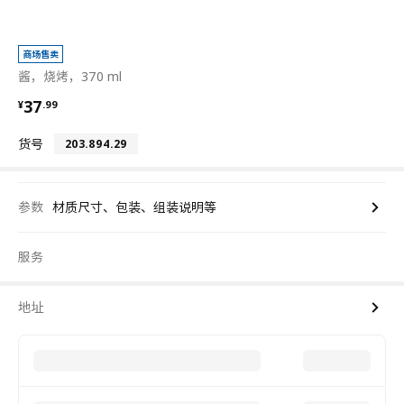
商场售卖
酱，烧烤，370 ml
¥ 37.99
37
¥
.
99
货号
203.894.29
参数
材质尺寸、包装、组装说明等
服务
地址