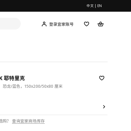
中文
|
EN
登录宜家账号
IK 耶特里克
龙/蓝色，150x200/50x80 厘米
00
选购？
查询宜家商场库存