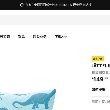
无锡商场发票事宜沟通
居灵感
新品
对公业务
下载APP
即将下架
JÄTTEL
被套和枕套，恐
¥ 149.
149
¥
.
00
如何提货
想前往商场