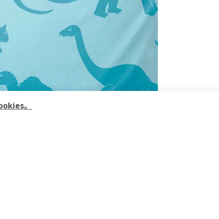
kies。