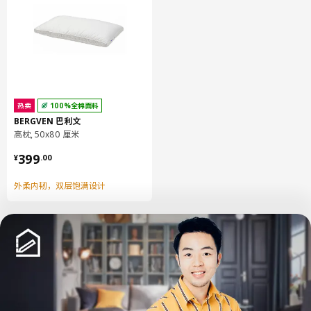
热卖
100%全棉面料
BERGVEN 巴利文
高枕, 50x80 厘米
¥ 399.00
399
¥
.
00
外柔内韧，双层饱满设计