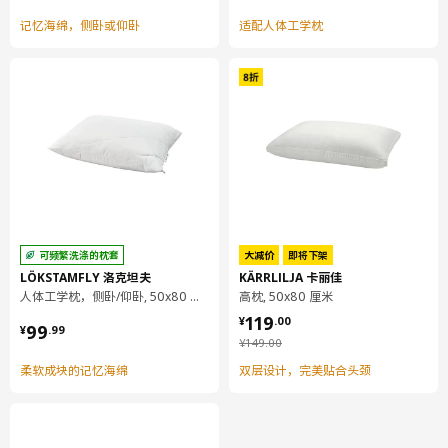
记忆海绵，侧卧或仰卧
适配人体工学枕
可频繁洗涤的枕套
大减价
即将下架
LÖKSTAMFLY 洛克坦夫
KÄRRLILJA 卡丽佳
人体工学枕，侧卧/仰卧, 50x80 厘米
高枕, 50x80 厘米
¥ 119.00
119
¥ 99.99
¥
.
00
99
¥
.
99
¥ 149.00
¥
149
.
00
柔软成块的记忆海绵
双层设计，完美贴合头颈