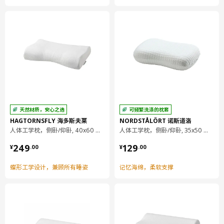
天然材质，安心之选
可频繁洗涤的枕套
HAGTORNSFLY 海多斯夫莱
NORDSTÅLÖRT 诺斯道洛
人体工学枕，侧卧/仰卧, 40x60 厘米
人体工学枕，侧卧/仰卧, 35x50 厘米
¥ 249.00
¥ 129.00
249
129
¥
.
00
¥
.
00
蝶形工学设计，兼顾所有睡姿
记忆海绵，柔软支撑