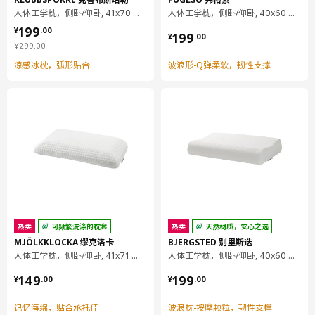
人体工学枕，侧卧/仰卧, 41x70 厘米
人体工学枕，侧卧/仰卧, 40x60 厘米
¥ 199.00
199
¥ 199.00
¥
.
00
199
¥
.
00
¥ 299.00
¥
299
.
00
凉感冰枕，弧形贴合
波浪形-Q弹柔软，韧性支撑
热卖
可频繁洗涤的枕套
热卖
天然材质，安心之选
MJÖLKKLOCKA 缪克洛卡
BJERGSTED 别里斯迭
人体工学枕，侧卧/仰卧, 41x71 厘米
人体工学枕，侧卧/仰卧, 40x60 厘米
¥ 149.00
¥ 199.00
149
199
¥
.
00
¥
.
00
记忆海绵，贴合承托佳
波浪枕-按摩颗粒，韧性支撑