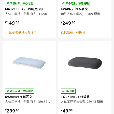
天然材质，安心之选
四季可用，凉感睡眠
MAJVECKLARE 玛威克拉尔
KVARNVEN 科瓦文
人体工学枕，侧卧/仰卧, 33x50 厘米
俯卧人体工学枕, 39x69 厘米
¥ 149.00
¥ 249.00
149
249
¥
.
00
¥
.
00
儿童/偏爱低枕人群适用
记忆海绵，俯卧枕
四季可用，凉感睡眠
棉/弹料
KVARNVEN 科瓦文
TÖCKENFLY 特肯芙
人体工学枕，侧卧/仰卧, 39x69 厘米
人体工程学枕头套, 29x43 厘米
¥ 299.00
¥ 49.99
299
49
¥
.
00
¥
.
99