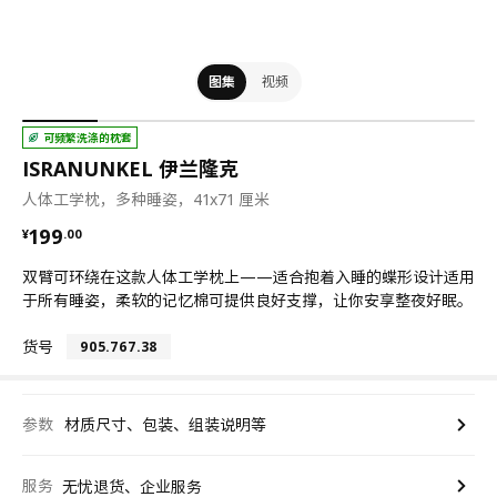
图集
视频
可频繁洗涤的枕套
ISRANUNKEL 伊兰隆克
人体工学枕，多种睡姿，41x71 厘米
¥ 199.00
199
¥
.
00
双臂可环绕在这款人体工学枕上——适合抱着入睡的蝶形设计适用
于所有睡姿，柔软的记忆棉可提供良好支撑，让你安享整夜好眠。
货号
905.767.38
参数
材质尺寸、包装、组装说明等
服务
无忧退货、企业服务