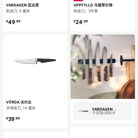
安全，可防止刀从手上滑落。它采用单片不锈钢制作，非常考究，
VARDAGEN 瓦达恩
UPPFYLLD 乌普菲尔德
很轻很好用。这款刀非常容易清理，经久耐用，你定会喜欢每天使
削皮刀, 9 厘米
削皮刀，3件套
用。
¥ 49.99
¥ 24.99
49
24
¥
.
99
¥
.
99
IKEA 365+ 刀具采用精选钼/钒钢制成，可长时间保持锋利，且刀
刃坚硬、极具韧性。这款刀具采用不锈钢制成，十分耐磨，且易于
清洁，外加经典的造型设计，让这款刀具可多年不间断使用，从而
令烹饪更简单，更富有乐趣。
这是IKEA 365+ 系列， 这个名字代表着在我们心目中，出色的日
常产品应当具有的所有要素。 经典的颜色和设计百搭又耐看。 耐
用的材料能承受住繁重的日常使用。 此外，许多巧妙的细节使做
饭和吃饭既有趣，又轻松——年复一年，日复一日。 希望你也有
同感。
“在设计 IKEA 365+ 刀具系列时，我们希望设计出能够激励人们做
出美味食物的刀具。 刀具必须质量上乘才能够唤醒人们的食欲，
而且还要经久耐用。 鉴于此，这款刀采用不锈钢制成，而且设计
VÖRDA 沃尔达
经典耐看。 手柄的凹槽使抓握更稳固、安全，可防止刀从手上滑
多用途刀, 14 厘米
VARDAGEN 瓦达恩
落。 我们希望这款刀成为你的日常所爱，并成为你准备美食时的
不锈钢/胡桃木
¥ 39.99
不二之选。"
39
¥
.
99
从建筑结构、汽车到水槽和刀具，不锈钢的身影无处不在。之所以
用途如此广泛，原因很简单——不锈钢坚硬耐用，具有良好的抗腐
蚀，也就是防锈性能。通常而言，它的镍含量较低，而宜家产品基