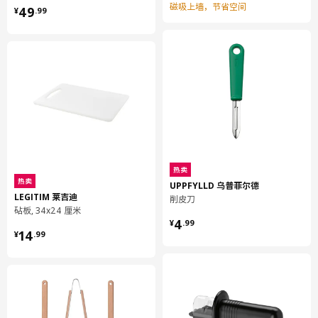
¥ 49.99
磁吸上墙，节省空间
49
¥
.
99
热卖
热卖
UPPFYLLD 乌普菲尔德
LEGITIM 莱吉迪
削皮刀
砧板, 34x24 厘米
¥ 4.99
4
¥
.
99
¥ 14.99
14
¥
.
99