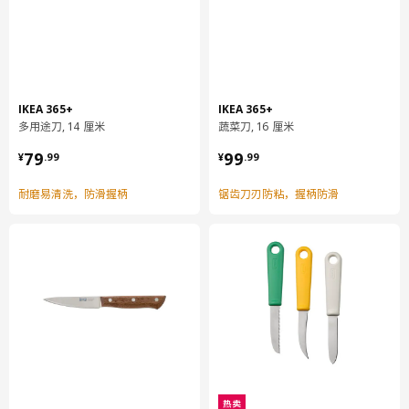
保养说明和环境和材料
保养说明
只可手洗。
IKEA 365+
IKEA 365+
多用途刀, 14 厘米
蔬菜刀, 16 厘米
环境和材料
¥ 79.99
¥ 99.99
79
99
¥
.
99
¥
.
99
不锈钢
耐磨易清洗，防滑握柄
锯齿刀刃防粘，握柄防滑
组装说明和文件
货号
组装手册
货号
相关文件
IKEA 365+ 削皮刀
502.835.20
设计师理念
IKEA 365+ 刀具让烹饪更加简单有趣。手柄的凹槽使抓握更稳固、
热卖