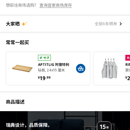
想前往商场选购？
查询宜家商场库存
大家晒
全部6条晒单
常常一起买
竹子
热
APTITLIG 阿普特利
R
砧板, 24x15 厘米
厨
¥ 19.99
¥
19
¥
.
99
¥
商品描述
瑞典设计，品质保障。