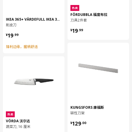
热卖
FÖRDUBBLA 福度布拉
IKEA 365+ VÄRDEFULL IKEA 365+ 瓦福
刀具2件套
削皮刀
¥ 19.99
19
¥
.
99
¥ 19.99
19
¥
.
99
锋利边缘，握柄舒适
KUNGSFORS 康福斯
磁性刀架
热卖
¥ 129.00
VÖRDA 沃尔达
129
¥
.
00
蔬菜刀, 16 厘米