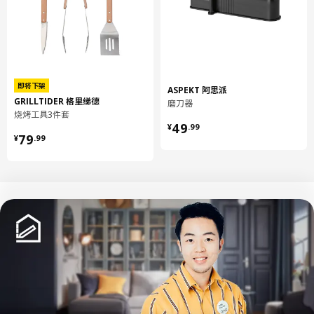
即将下架
ASPEKT 阿思派
GRILLTIDER 格里绨德
磨刀器
烧烤工具3件套
¥ 49.99
49
¥
.
99
¥ 79.99
79
¥
.
99
中文
English
© Inter IKEA Systems B.V. 1999-2026