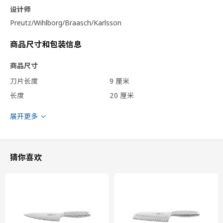
设计师
Preutz/Wihlborg/Braasch/Karlsson
商品尺寸和包装信息
商品尺寸
刀片长度
9 厘米
长度
20 厘米
包装信息
展开更多
包装数量
1
高度
2 厘米
猜你喜欢
长度
26 厘米
净重
0.08 公斤
容量
0.4 公升
重量
0.13 公斤
宽度
7 厘米