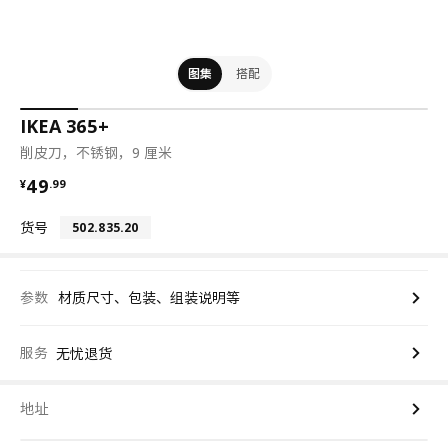
图集
搭配
IKEA 365+
削皮刀，不锈钢，9 厘米
¥ 49.99
49
¥
.
99
货号
502.835.20
参数
材质尺寸、包装、组装说明等
服务
无忧退货
地址