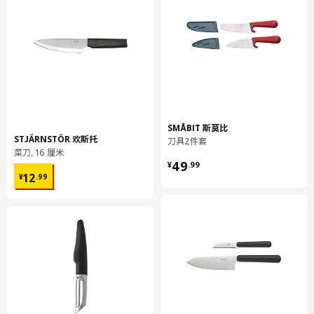
本使用不含镍的不锈钢。像其他许多金属一样，它可以重复回收利
用，加工成为新的耐磨产品，同时自身特性完全不受影响。
SMÅBIT 斯莫比
STJÄRNSTÖR 欢斯托
刀具2件套
菜刀, 16 厘米
¥ 49.99
49
¥
.
99
¥ 12.99
12
¥
.
99