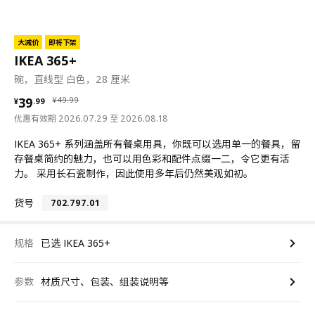
大减价
即将下架
IKEA 365+
碗，直线型 白色，28 厘米
¥ 39.99
¥ 49.99
39
¥
49
.
99
¥
.
99
优惠有效期 2026.07.29 至 2026.08.18
IKEA 365+ 系列涵盖所有餐桌用具，你既可以选用单一的餐具，留
存餐桌简约的魅力，也可以用色彩和配件点缀一二，令它更有活
力。 采用长石瓷制作，因此使用多年后仍然美观如初。
货号
702.797.01
规格
已选 IKEA 365+
参数
材质尺寸、包装、组装说明等