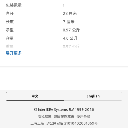
包装数量
1
直径
28 厘米
长度
7 厘米
净重
0.97 公斤
容量
4.0 公升
重量
0.97 公斤
展开更多
保养说明和环境和材料
保养说明
可用于微波炉。
可用于洗碗机
中文
English
环境和材料
长石瓷, 釉
© Inter IKEA Systems B.V. 1999-2026
隐私政策
缺陷披露政策
使用条款
设计师理念
上海工商
沪公网安备 31010402001069号