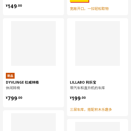
¥ 149.00
149
¥
.
00
宽敞开口，一拉轻松取物
新品
DYVLINGE 杜威林格
LILLABO 利乐宝
休闲转椅
带汽车和直升机的车库
¥ 799.00
¥ 199.00
799
199
¥
.
00
¥
.
00
三层车库，搭配积木乐趣多