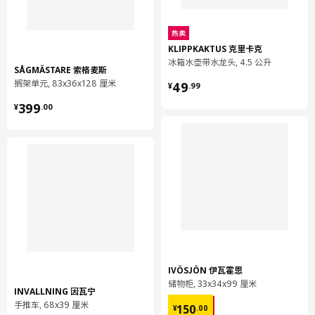
热卖
KLIPPKAKTUS 克里卡克
冰箱水壶带水龙头, 4.5 公升
SÅGMÄSTARE 索格麦斯
¥ 49.99
搁架单元, 83x36x128 厘米
49
¥
.
99
¥ 399.00
399
¥
.
00
IVÖSJÖN 伊瓦霍恩
储物柜, 33x34x99 厘米
INVALLNING 因瓦宁
¥ 150.00
手推车, 68x39 厘米
150
¥
.
00