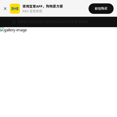
使用宜家APP，购物更方便
前往购买
IKEA 宜家家居
宜家在中国召回部分批次BÄSINGEN 巴辛根 淋浴椅