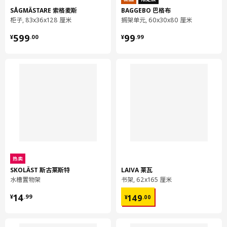
SÅGMÄSTARE 索格麦斯
BAGGEBO 巴格布
柜子, 83x36x128 厘米
搁架单元, 60x30x80 厘米
¥ 599.00
¥ 99.99
599
99
¥
.
00
¥
.
99
热卖
SKOLÄST 斯古莱斯特
LAIVA 莱瓦
水槽置物架
书架, 62x165 厘米
¥ 14.99
¥ 149.00
14
149
¥
.
99
¥
.
00