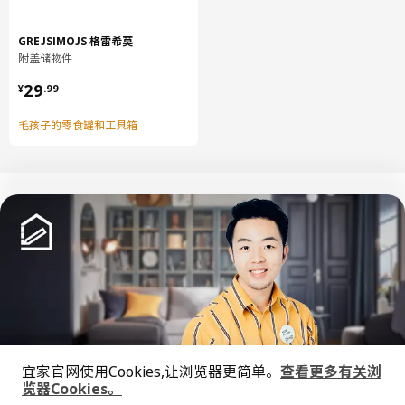
GREJSIMOJS 格雷希莫
附盖储物件
¥ 29.99
29
¥
.
99
毛孩子的零食罐和工具箱
中文
English
© Inter IKEA Systems B.V. 1999-2026
隐私政策
缺陷披露政策
使用条款
宜家官网使用Cookies,让浏览器更简单。
查看更多有关浏
上海工商
沪公网安备 31010402001069号
览器Cookies。
全屋设计服务
沪ICP 备17055232 号