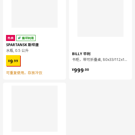
热卖
循环利用
SPARTANSK 斯坝唐
水瓶, 0.5 公升
BILLY 毕利
¥ 9.99
书柜，带可折叠桌, 80x33/112x106 厘米
9
¥
.
99
¥ 999.00
999
¥
.
00
可重复使用，存放冷饮