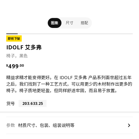
图集
尺寸
搭配
即将下架
IDOLF 艾多弗
椅子，黑色
¥ 499.00
499
¥
.
00
精益求精才能变得更好。在 IDOLF 艾多弗 产品系列面世超过五年
之后，我们找到了一种工艺方式，可以用更少的木材制作出更多的
椅子。椅子质地更轻盈，但同样舒适牢固，而且易于放置。
货号
203.633.25
参数
材质尺寸、包装、组装说明等