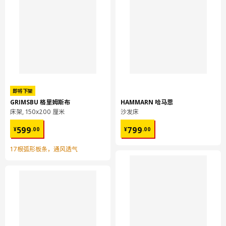
即将下架
GRIMSBU 格里姆斯布
HAMMARN 哈马恩
床架, 150x200 厘米
沙发床
¥ 599.00
¥ 799.00
599
799
¥
.
00
¥
.
00
17根弧形板条，通风透气