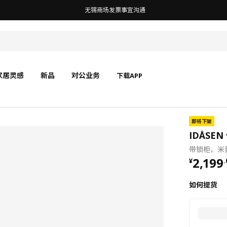
无锡商场发票事宜沟通
家居灵感
新品
对公业务
下载APP
即将下架
IDÅSE
带锁柜，米黄
¥ 2199
2,199
¥
.
如何提货