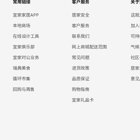
常用链接
客户服务
关于
宜家家居APP
居家安全
这就
本地商场
客户服务
加入
在线设计工具
联系我们
可持
宜家俱乐部
网上商城配送范围
气候
宜家对公业务
常见问题
社区
瑞典美食
退货政策
居家
循环市集
品质保证
意见
回购与再售
购物指南
宜家礼品卡