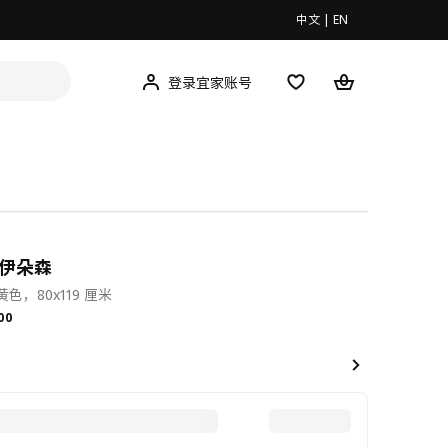
中文
|
EN
登录宜家账号
N 伊朵森
色，80x119 厘米
.00
00