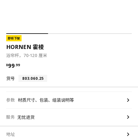
即将下架
HORNEN 霍棱
浴帘杆，70-120 厘米
¥ 99.99
99
¥
.
99
货号
803.060.25
参数
材质尺寸、包装、组装说明等
服务
无忧退货
地址