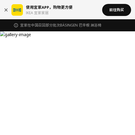
使用宜家APP，购物更方便
前往购买
IKEA 宜家家居
宜家在中国召回部分批次BÄSINGEN 巴辛根 淋浴椅