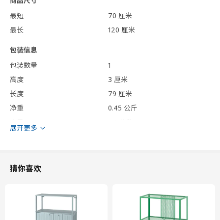
商品尺寸
最短
70 厘米
最长
120 厘米
包装信息
包装数量
1
高度
3 厘米
长度
79 厘米
净重
0.45 公斤
容量
1.4 公升
展开更多
重量
0.54 公斤
宽度
5 厘米
猜你喜欢
保养说明和环境和材料
保养说明
用布块沾中性清洁剂充分擦洗