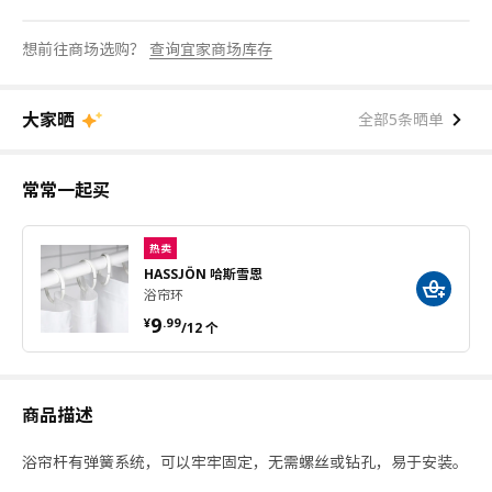
想前往商场选购？
查询宜家商场库存
大家晒
全部5条晒单
常常一起买
热卖
HASSJÖN 哈斯雪恩
浴帘环
¥ 9.99/12 个
9
¥
.
99
/12 个
商品描述
浴帘杆有弹簧系统，可以牢牢固定，无需螺丝或钻孔，易于安装。