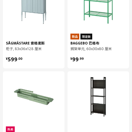
用干净布块擦干
环境和材料
主件/ 外套/ 铆钉/ 栓:
不锈钢
新品
限定款
盖帽:
SÅGMÄSTARE 索格麦斯
BAGGEBO 巴格布
硅橡胶
柜子, 83x36x128 厘米
搁架单元, 60x30x80 厘米
机件:
¥ 599.00
¥ 99.99
599
99
¥
.
00
¥
.
99
乙缩醛
锁定装置:
聚酰胺塑料
弹簧:
钢, 电镀
套管:
聚丙烯塑料
组装说明和文件
热卖