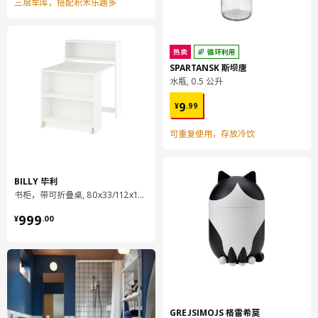
三层车库，搭配积木乐趣多
热卖
循环利用
SPARTANSK 斯坝唐
水瓶, 0.5 公升
¥ 9.99
9
¥
.
99
可重复使用，存放冷饮
BILLY 毕利
书柜，带可折叠桌, 80x33/112x106 厘米
¥ 999.00
999
¥
.
00
GREJSIMOJS 格雷希莫