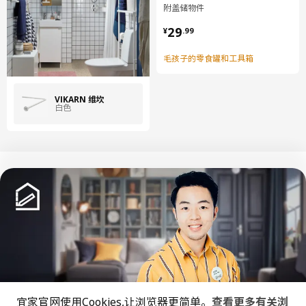
附盖储物件
¥ 29.99
29
¥
.
99
毛孩子的零食罐和工具箱
VIKARN 维坎
白色
中文
English
© Inter IKEA Systems B.V. 1999-2026
隐私政策
缺陷披露政策
使用条款
宜家官网使用Cookies,让浏览器更简单。
查看更多有关浏