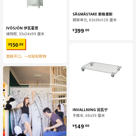
SÅGMÄSTARE 索格麦斯
搁架单元, 83x36x128 厘米
¥ 399.00
IVÖSJÖN 伊瓦霍恩
399
¥
.
00
储物柜, 33x34x99 厘米
¥ 150.00
150
¥
.
00
宽敞开口，一拉轻松取物
INVALLNING 因瓦宁
手推车, 68x39 厘米
¥ 149.00
149
¥
.
00