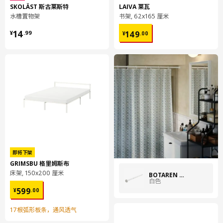
货号
组装手册
SKOLÄST 斯古莱斯特
LAIVA 莱瓦
水槽置物架
书架, 62x165 厘米
HORNEN 霍棱 浴帘杆
803.060.25
¥ 14.99
¥ 149.00
14
149
¥
.
99
¥
.
00
即将下架
GRIMSBU 格里姆斯布
床架, 150x200 厘米
BOTAREN 博塔仁
白色
¥ 599.00
599
¥
.
00
17根弧形板条，通风透气