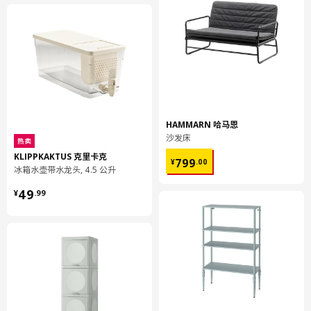
HAMMARN 哈马恩
沙发床
热卖
¥ 799.00
KLIPPKAKTUS 克里卡克
799
¥
.
00
冰箱水壶带水龙头, 4.5 公升
¥ 49.99
49
¥
.
99