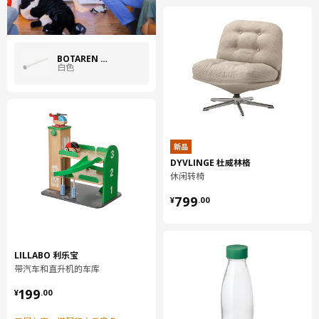
BOTAREN 博塔仁
白色
新品
DYVLINGE 杜威林格
休闲转椅
¥ 799.00
799
¥
.
00
LILLABO 利乐宝
带汽车和直升机的车库
¥ 199.00
199
¥
.
00