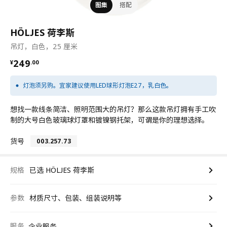
图集
搭配
HÖLJES 荷李斯
吊灯，白色，25 厘米
¥ 249.00
249
¥
.
00
灯泡须另购。宜家建议使用LED球形灯泡E27，乳白色。
想找一款线条简洁、照明范围大的吊灯？那么这款吊灯拥有手工吹
制的大号白色玻璃球灯罩和镀镍钢托架，可谓是你的理想选择。
货号
003.257.73
规格
已选 HÖLJES 荷李斯
参数
材质尺寸、包装、组装说明等
服务
企业服务