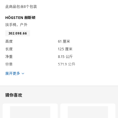
此商品包含8个包装
HÖGSTEN 赫斯顿
扶手椅，户外
302.098.66
高度
61 厘米
长度
125 厘米
净重
8.15 公斤
容量
571.9 公升
重量
8.30 公斤
展开更多
宽度
75 厘米
包装数量
2
猜你喜欢
HÖGSTEN 赫斯顿
双人沙发，户外