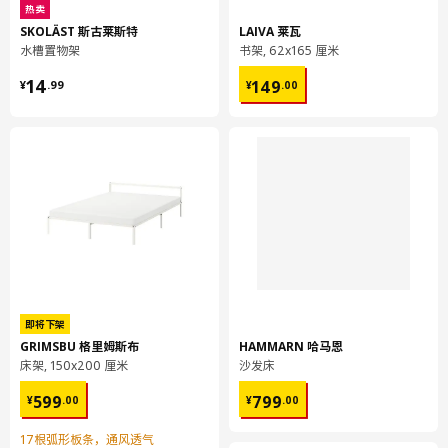
容量
28.1 公升
热卖
SKOLÄST 斯古莱斯特
LAIVA 莱瓦
重量
5.01 公斤
水槽置物架
书架, 62x165 厘米
宽度
75 厘米
¥ 14.99
¥ 149.00
14
149
¥
.
99
¥
.
00
包装数量
1
KUDDARNA 库达那
椅垫，户外
704.179.10
高度
7 厘米
长度
50 厘米
净重
0.53 公斤
即将下架
容量
17.5 公升
GRIMSBU 格里姆斯布
HAMMARN 哈马恩
重量
0.53 公斤
床架, 150x200 厘米
沙发床
¥ 599.00
¥ 799.00
宽度
50 厘米
599
799
¥
.
00
¥
.
00
包装数量
4
17根弧形板条，通风透气