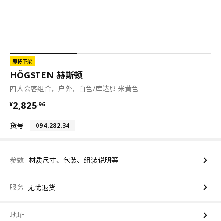
即将下架
HÖGSTEN 赫斯顿
四人会客组合，户外，白色/库达那 米黄色
¥ 2825.96
2,825
¥
.
96
货号
094.282.34
参数
材质尺寸、包装、组装说明等
服务
无忧退货
地址