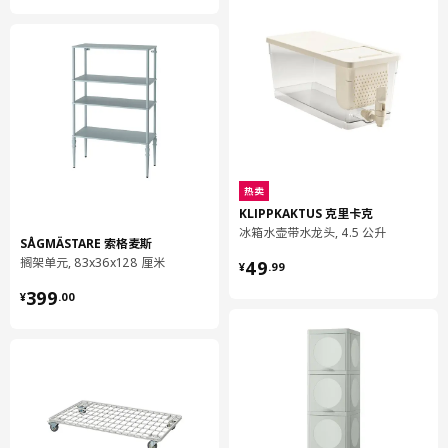
保养说明和环境和材料
保养说明
存放：如有可能，请放在室内凉爽干燥的地方。若将家具放于室
外，请为其盖上防水保护套。下雨或降雪后，请擦除表平面多余的
雨水或积雪。保持通风，避免凝结。
热卖
如果需要将此家具常年存放在户外，建议盖上防水保护罩，例如
KLIPPKAKTUS 克里卡克
TOSTERÖ 托斯特洛 框架罩。下雨或降雪后，请擦去表面的多余
冰箱水壶带水龙头, 4.5 公升
SÅGMÄSTARE 索格麦斯
水份。
¥ 49.99
搁架单元, 83x36x128 厘米
49
¥
.
99
¥ 399.00
环境和材料
399
¥
.
00
扶手椅，户外/ 双人沙发，户外
框架/ 桌腿:
钢, 聚酯粉末涂层
扶手椅，户外/ 双人沙发，户外
座:
聚乙烯塑料, 聚丙烯塑料, 聚丙烯塑料