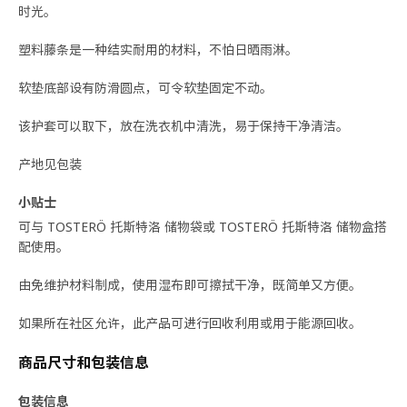
时光。
塑料藤条是一种结实耐用的材料，不怕日晒雨淋。
软垫底部设有防滑圆点，可令软垫固定不动。
该护套可以取下，放在洗衣机中清洗，易于保持干净清洁。
产地见包装
小贴士
可与 TOSTERÖ 托斯特洛 储物袋或 TOSTERÖ 托斯特洛 储物盒搭
配使用。
由免维护材料制成，使用湿布即可擦拭干净，既简单又方便。
如果所在社区允许，此产品可进行回收利用或用于能源回收。
商品尺寸和包装信息
包装信息