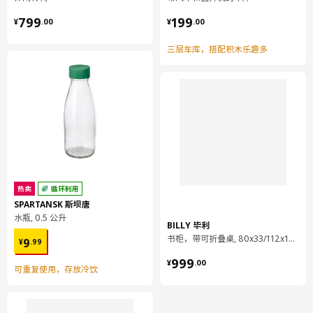
100 %聚酯纤维（100%再生材料）
¥ 799.00
¥ 199.00
799
199
¥
.
00
¥
.
00
组装说明和文件
三层车库，搭配积木乐趣多
货号
组装手册
HÖGSTEN 赫斯顿 扶手椅，户外
302.098.66
HÖGSTEN 赫斯顿 双人沙发，户外
305.125.94
KROKHOLMEN 克洛克霍蒙 茶几，户
503.927.41
外
货号
相关文件
HÖGSTEN 赫斯顿 扶手椅，户外
302.098.66
热卖
循环利用
HÖGSTEN 赫斯顿 双人沙发，户外
305.125.94
SPARTANSK 斯坝唐
KROKHOLMEN 克洛克霍蒙 茶几，户
水瓶, 0.5 公升
503.927.41
外
BILLY 毕利
¥ 9.99
KROKHOLMEN 克洛克霍蒙 茶几，户
书柜，带可折叠桌, 80x33/112x106 厘米
9
¥
.
99
503.927.41
外
¥ 999.00
999
¥
.
00
可重复使用，存放冷饮
设计师理念
在宜家，由塑料藤条制成的户外家具不仅仅是你休息放松的理想之