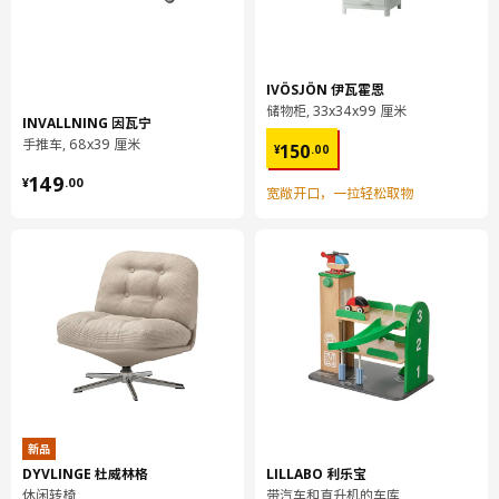
扶手椅，户外/ 双人沙发，户外
脚:
聚酰胺塑料
IVÖSJÖN 伊瓦霍恩
储物柜, 33x34x99 厘米
茶几，户外
INVALLNING 因瓦宁
桌面:
¥ 150.00
手推车, 68x39 厘米
150
¥
.
00
镀锌钢, 聚酯粉末涂层
¥ 149.00
149
¥
.
00
宽敞开口，一拉轻松取物
茶几，户外
框架/ 腿:
钢, 钢, 聚酯粉末涂层
茶几，户外
塑料件:
聚酰胺塑料
椅垫，户外
垫套:
100% 聚酯纤维（至少90%再生材料）
新品
椅垫，户外
DYVLINGE 杜威林格
LILLABO 利乐宝
填料:
休闲转椅
带汽车和直升机的车库