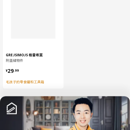
选，还能抵御各种天气情况，即使下着倾盆大雨。而且，如果家具
弄脏了，只需用水和中性清洁剂清洗即可。
与涂粉末漆钢相结合的塑料藤条，经久耐用，经得起风吹雨打，且
无需保养，易于打理。为了让产品能够在长时间日晒后依旧持久如
新，不会褪色，我们将塑料进行了UV稳定处理。
GREJSIMOJS 格雷希莫
附盖储物件
¥ 29.99
29
¥
.
99
毛孩子的零食罐和工具箱