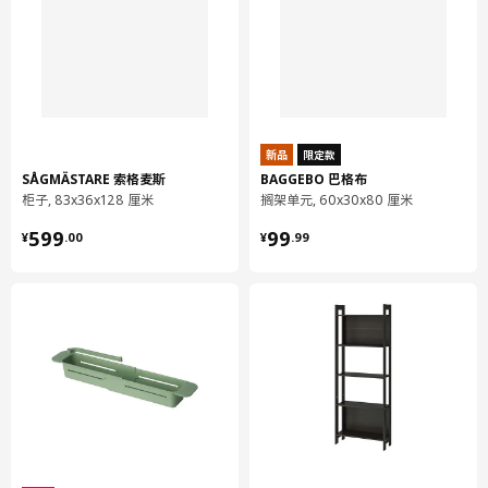
305.125.94
高度
70 厘米
长度
143 厘米
净重
13.46 公斤
容量
770.8 公升
新品
限定款
重量
13.70 公斤
SÅGMÄSTARE 索格麦斯
BAGGEBO 巴格布
宽度
77 厘米
柜子, 83x36x128 厘米
搁架单元, 60x30x80 厘米
¥ 599.00
¥ 99.99
包装数量
1
599
99
¥
.
00
¥
.
99
KROKHOLMEN 克洛克霍蒙
茶几，户外
503.927.41
高度
5 厘米
长度
80 厘米
净重
4.12 公斤