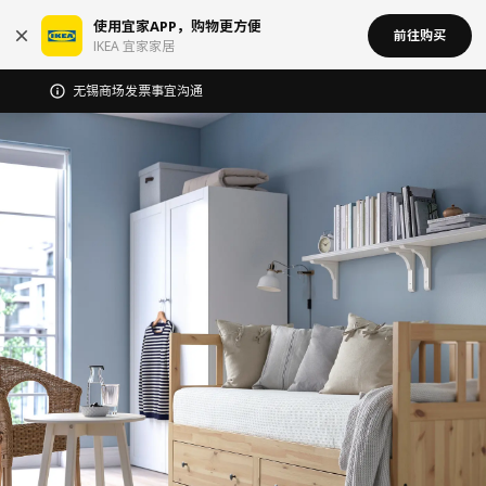
使用宜家APP，购物更方便
前往购买
IKEA 宜家家居
无锡商场发票事宜沟通