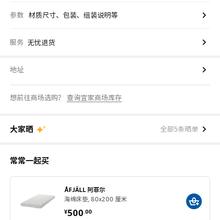
参数
材质尺寸、包装、组装说明等
服务
无忧退货
地址
想前往商场选购？
查询宜家商场库存
大家晒
全部5条晒单
常常一起买
ÅFJÄLL 阿菲尔
海绵床垫, 80x200 厘米
¥ 500.00
500
¥
.
00