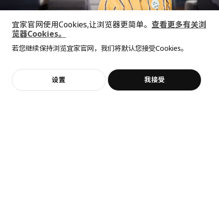
猜你喜欢
宜家官网使用Cookies,让浏览器更简单。
查看更多有关浏
览器Cookies。
全屋设计服务
若您继续保持浏览宜家官网，我们将默认您接受Cookies。
价格透明，设计专业，现货供应
抱歉，该商品在所选地区暂时缺货。
相似推荐
加入购物袋
立即购买
设置
我接受
不，谢谢
立即预约
客服
收藏
新品
限定款
SÅGMÄSTARE 索格麦斯
BAGGEBO 巴格布
柜子, 83x36x128 厘米
搁架单元, 60x30x80 厘米
¥ 599.00
¥ 99.99
599
99
¥
.
00
¥
.
99