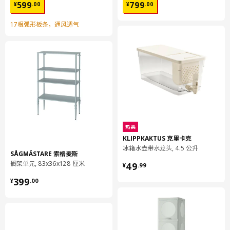
¥ 599.00
¥ 799.00
599
799
¥
.
00
¥
.
00
容量
28.8 公升
17根弧形板条，通风透气
重量
12.35 公斤
宽度
27 厘米
包装数量
1
LURÖY 鲁瑞
床板架
801.631.73
热卖
高度
5 厘米
KLIPPKAKTUS 克里卡克
冰箱水壶带水龙头, 4.5 公升
长度
90 厘米
SÅGMÄSTARE 索格麦斯
¥ 49.99
搁架单元, 83x36x128 厘米
49
¥
.
99
净重
8.19 公斤
¥ 399.00
399
¥
.
00
容量
12.2 公升
重量
8.20 公斤
宽度
26 厘米
包装数量
1