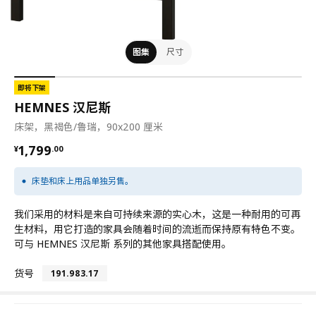
图集
尺寸
即将下架
HEMNES 汉尼斯
床架，黑褐色/鲁瑞，90x200 厘米
¥ 1799.00
1,799
¥
.
00
床垫和床上用品单独另售。
我们采用的材料是来自可持续来源的实心木，这是一种耐用的可再
生材料，用它打造的家具会随着时间的流逝而保持原有特色不变。
可与 HEMNES 汉尼斯 系列的其他家具搭配使用。
货号
191.983.17