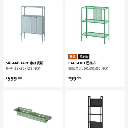
新品
限定款
SÅGMÄSTARE 索格麦斯
BAGGEBO 巴格布
柜子, 83x36x128 厘米
搁架单元, 60x30x80 厘米
¥ 599.00
¥ 99.99
长度
211 厘米
599
99
¥
.
00
¥
.
99
宽度
104 厘米
床尾板高
66 厘米
床头板高
112 厘米
床垫长
200 厘米
床垫宽
90 厘米