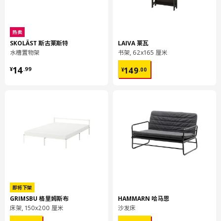
包装信息
此商品包含3个包装
热卖
HEMNES 汉尼斯
SKOLÄST 斯古莱斯特
LAIVA 莱瓦
床架
水槽置物架
书架, 62x165 厘米
¥ 14.99
¥ 149.00
203.543.83
14
149
¥
.
99
¥
.
00
高度
9 厘米
长度
113 厘米
净重
13.44 公斤
容量
70.1 公升
重量
15.30 公斤
宽度
73 厘米
包装数量
1
即将下架
高度
5 厘米
GRIMSBU 格里姆斯布
HAMMARN 哈马恩
长度
205 厘米
床架, 150x200 厘米
沙发床
净重
11.17 公斤