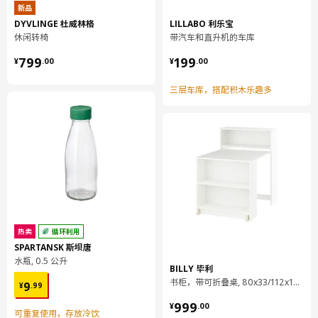
新品
床板架
DYVLINGE 杜威林格
LILLABO 利乐宝
丝带:
休闲转椅
带汽车和直升机的车库
100 %聚酯纤维
¥ 799.00
¥ 199.00
799
199
¥
.
00
¥
.
00
组装说明和文件
三层车库，搭配积木乐趣多
货号
组装手册
HEMNES 汉尼斯 床架
203.543.83
热卖
循环利用
SPARTANSK 斯坝唐
水瓶, 0.5 公升
BILLY 毕利
¥ 9.99
书柜，带可折叠桌, 80x33/112x106 厘米
9
¥
.
99
¥ 999.00
999
¥
.
00
可重复使用，存放冷饮