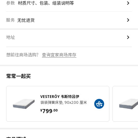
参数
材质尺寸、包装、组装说明等
服务
无忧退货
地址
想前往商场选购？
查询宜家商场库存
常常一起买
VESTERÖY 韦斯特吕伊
袋装弹簧床垫, 90x200 厘米
¥ 799.00
799
¥
.
00