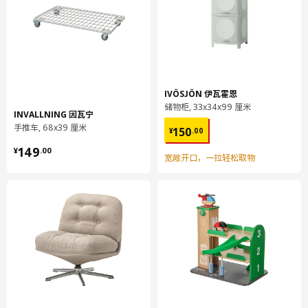
保养说明和环境和材料
保养说明
IVÖSJÖN 伊瓦霍恩
用布块沾中性清洁剂充分擦洗
储物柜, 33x34x99 厘米
用干净布块擦干
INVALLNING 因瓦宁
¥ 150.00
手推车, 68x39 厘米
150
¥
.
00
环境和材料
¥ 149.00
149
¥
.
00
宽敞开口，一拉轻松取物
床架
腿/ 床头板/ 床侧边/ 顶档/ 中档:
实心松木, 粘着剂, 实心松木, 着色漆, 丙烯酸清漆
床架
床尾/ 档/ 底档/ 床端栏杆:
实心松木, 粘着剂, 着色漆, 丙烯酸清漆
床板架
床板条:
胶合木料贴面, 树脂黏胶涂层