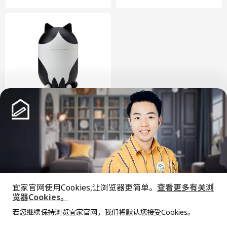
GREJSIMOJS 格雷希莫
附盖储物件
¥ 29.99
29
¥
.
99
毛孩子的零食罐和工具箱
宜家官网使用Cookies,让浏览器更简单。
查看更多有关浏
览器Cookies。
全屋设计服务
若您继续保持浏览宜家官网，我们将默认您接受Cookies。
价格透明，设计专业，现货供应
抱歉，该商品在所选地区暂时缺货。
相似推荐