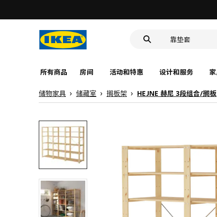
深盘
食品盒
靠垫套
深盘
食品盒
所有商品
房间
活动和特惠
设计和服务
家
储物家具
储藏室
搁板架
HEJNE 赫尼 3段组合/搁板