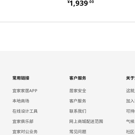
00
¥ 1939.00
1,939
¥
.
00
常用链接
客户服务
关于
宜家家居APP
居家安全
这就
本地商场
客户服务
加入
在线设计工具
联系我们
可持
宜家俱乐部
网上商城配送范围
气候
宜家对公业务
常见问题
社区