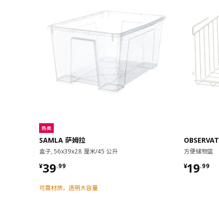
热卖
SAMLA 萨姆拉
OBSERVA
盒子, 56x39x28 厘米/45 公升
方便储物篮
¥ 39.99
¥ 19.9
39
19
¥
.
99
¥
.
99
可靠材质，透明大容量