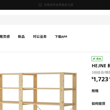
无锡商场发票事宜沟通
居灵感
新品
对公业务
下载APP
实木
HEJNE
3段组合/搁板
¥ 1723
1,723
¥
.
规格
如何提货