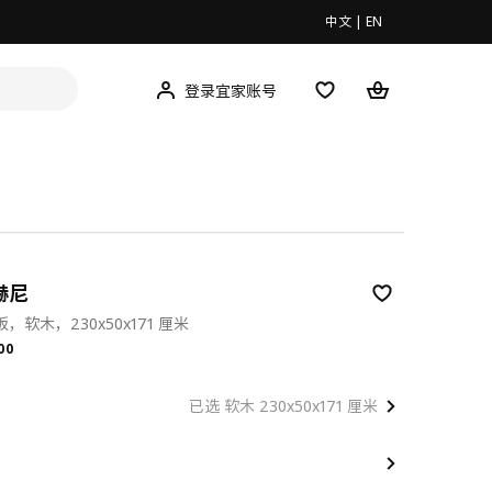
中文
|
EN
登录宜家账号
 赫尼
，软木，230x50x171 厘米
.00
00
已选 软木 230x50x171 厘米