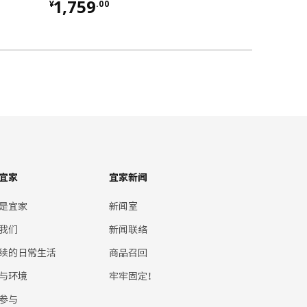
¥ 1759.00
¥ 1988
1,759
1,988
¥
.
00
¥
.
0
宜家
宜家新闻
是宜家
新闻室
我们
新闻联络
续的日常生活
商品召回
与环境
牢牢固定！
参与