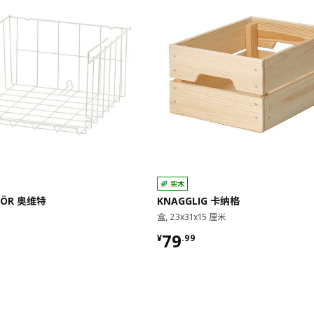
实木
TÖR 奥维特
KNAGGLIG 卡纳格
盒, 23x31x15 厘米
9
¥ 79.99
79
¥
.
99