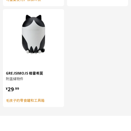
GREJSIMOJS 格雷希莫
附盖储物件
¥ 29.99
29
¥
.
99
毛孩子的零食罐和工具箱