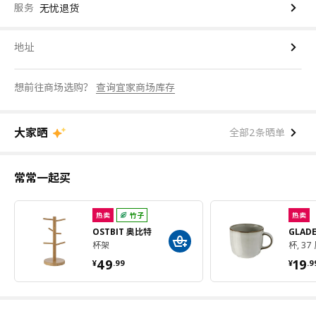
服务
无忧退货
地址
想前往商场选购？
查询宜家商场库存
大家晒
全部2条晒单
常常一起买
热卖
竹子
热卖
OSTBIT 奥比特
GLAD
杯架
杯, 37
¥ 49.99
¥ 1
49
19
¥
.
99
¥
.
9