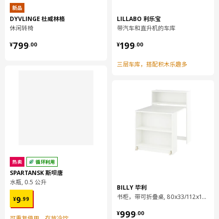
新品
DYVLINGE 杜威林格
LILLABO 利乐宝
休闲转椅
带汽车和直升机的车库
¥ 799.00
¥ 199.00
799
199
¥
.
00
¥
.
00
三层车库，搭配积木乐趣多
热卖
循环利用
SPARTANSK 斯坝唐
水瓶, 0.5 公升
BILLY 毕利
¥ 9.99
书柜，带可折叠桌, 80x33/112x106 厘米
9
¥
.
99
¥ 999.00
999
¥
.
00
可重复使用，存放冷饮