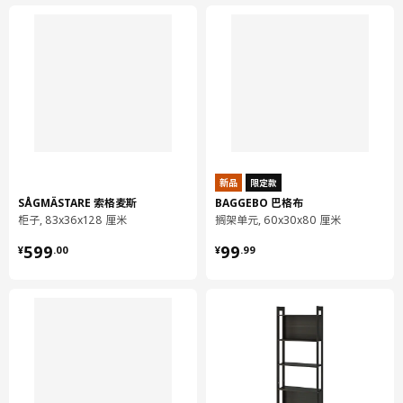
新品
限定款
SÅGMÄSTARE 索格麦斯
BAGGEBO 巴格布
柜子, 83x36x128 厘米
搁架单元, 60x30x80 厘米
¥ 599.00
¥ 99.99
599
99
¥
.
00
¥
.
99