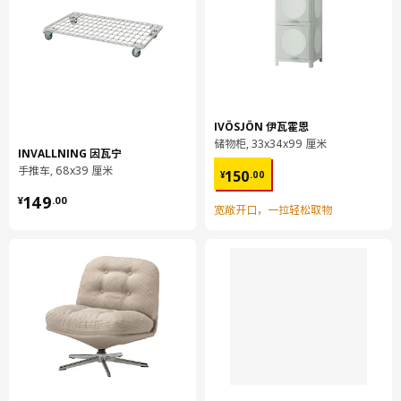
IVÖSJÖN 伊瓦霍恩
储物柜, 33x34x99 厘米
INVALLNING 因瓦宁
¥ 150.00
手推车, 68x39 厘米
150
¥
.
00
¥ 149.00
149
¥
.
00
宽敞开口，一拉轻松取物