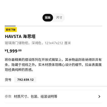
图集
尺寸
即将下架
HAVSTA 海思塔
玻璃滑门储物柜，深褐色，121x47x212 厘米
¥ 1999.00
1,999
¥
.
00
将你最精美的摆设陈列在开放式搁架上，其余物品则收纳得井井有
条，隐藏于视线之外。实木材质体现精心设计的细节，拉丝表面展
现经典纯粹的质感。
货号
792.659.12
参数
材质尺寸、包装、组装说明等