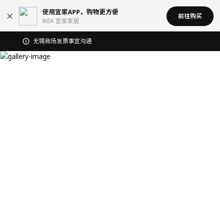
使用宜家APP，购物更方便
前往购买
IKEA 宜家家居
宜家在中国召回部分批次BÄSINGEN 巴辛根 淋浴椅