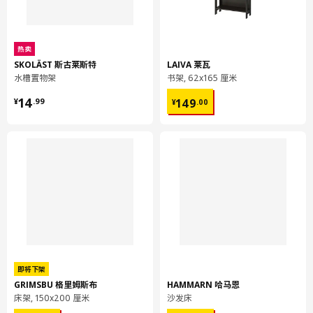
热卖
SKOLÄST 斯古莱斯特
LAIVA 莱瓦
水槽置物架
书架, 62x165 厘米
¥ 14.99
¥ 149.00
14
149
¥
.
99
¥
.
00
即将下架
GRIMSBU 格里姆斯布
HAMMARN 哈马恩
床架, 150x200 厘米
沙发床