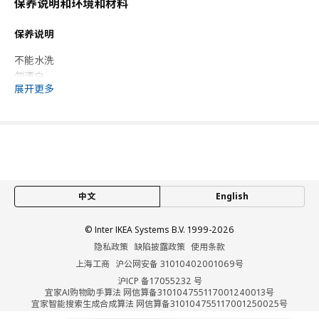
保养说明和环境和材料
保养说明
不能水洗
勿漂白
展开更多
勿滚筒烘干
勿熨烫
勿干洗
能抵御高达160°C的温度。
环境和材料
100%聚酯纤维
中文
English
设计师理念
© Inter IKEA Systems B.V. 1999-2026
隐私政策
缺陷披露政策
使用条款
“达拉马是瑞典的象征，也是一种充满特色的工艺传统。 在
上海工商
沪公网安备 31010402001069号
HÄSTHAGE 海斯豪格 系列中，我运用了达拉马可爱的剪影，搭配
沪ICP 备17055232 号
黑白色桦树，以致敬斯堪的纳维亚的自然风光。 最终呈现出简
宜家AI购物助手算法 网信算备310104755117001240013号
洁、现代和生动的设计。 对我来说，这些图案象征着对自然的尊
宜家智能搜索生成合成算法 网信算备310104755117001250025号
Cookie设置
重，以及即使在艰难时期，也依然保持乐观和热爱生命。"