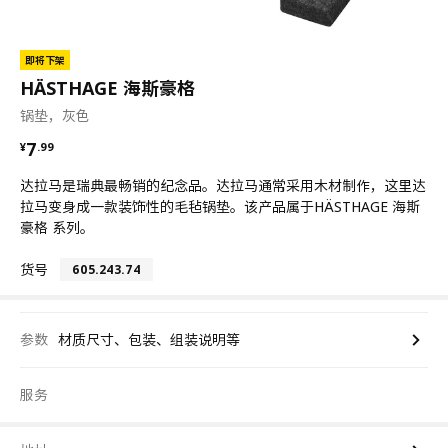
即将下架
HÄSTHAGE 海斯豪格
锅垫，灰色
¥ 7.99
7
¥
.
99
达拉马是瑞典最畅销的纪念品。达拉马通常采用木材制作，这里达
拉马变身成一款装饰性的毛毡锅垫。该产品属于HÄSTHAGE 海斯
豪格 系列。
货号
605.243.74
参数
材质尺寸、包装、组装说明等
服务