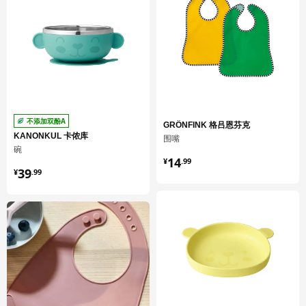
不添加双酚A
GRÖNFINK 格吕恩芬克
KANONKUL 卡侬库
围嘴
碗
¥ 14.99
14
¥
.
99
¥ 39.99
39
¥
.
99