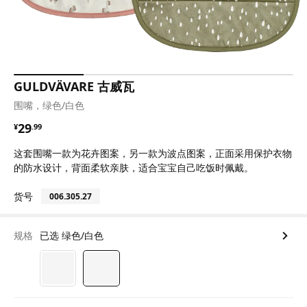
GULDVÄVARE 古威瓦
围嘴，绿色/白色
¥ 29.99
29
¥
.
99
这套围嘴一款为花卉图案，另一款为波点图案，正面采用保护衣物
的防水设计，背面柔软亲肤，适合宝宝自己吃饭时佩戴。
货号
006.305.27
规格
已选 绿色/白色