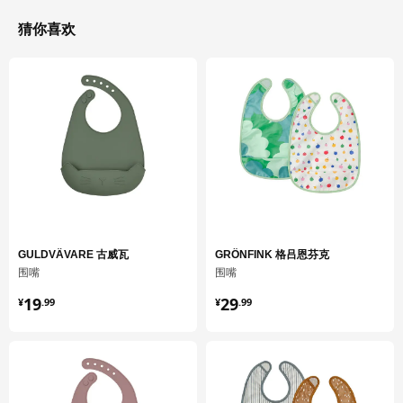
保养说明和环境和材料
猜你喜欢
保养说明
最大缩水幅度6%。
可机洗，水温不超过60°C，应选标准洗涤程序。
勿漂白
滚筒低温烘干，温度不超过60°C。
勿熨烫
勿干洗
清洗前先闭合好尼龙胶带。
首次使用前，请先清洗本品。
环境和材料
GULDVÄVARE 古威瓦
GRÖNFINK 格吕恩芬克
围嘴
围嘴
面料:
¥ 19.99
¥ 29.99
19
29
100%棉
¥
.
99
¥
.
99
正面:
100%合成橡胶
镶边:
100 %聚酯纤维（100%再生材料）