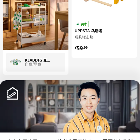
实木
UPPSTÅ 乌斯塔
玩具锤击块
¥ 59.99
59
¥
.
99
KLADDIG 克拉丁
白色/绿色
中文
English