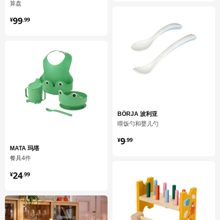
算盘
¥ 99.99
99
¥
.
99
BÖRJA 波利亚
喂饭勺和婴儿勺
¥ 9.99
9
¥
.
99
MATA 玛塔
餐具4件
¥ 24.99
24
¥
.
99