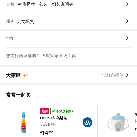
参数
材质尺寸、包装、组装说明等
服务
无忧退货
地址
想前往商场选购？
查询宜家商场库存
大家晒
全部1条晒单
常常一起买
热卖
不添加双酚A
UPPSTÅ 乌斯塔
玩具套杯
¥ 14.99
¥
14
¥
.
99