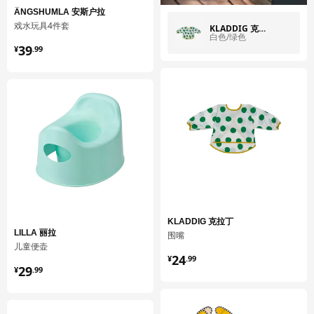
ÄNGSHUMLA 安斯户拉
戏水玩具4件套
KLADDIG 克拉丁
白色/绿色
¥ 39.99
39
¥
.
99
KLADDIG 克拉丁
LILLA 丽拉
围嘴
儿童便壶
¥ 24.99
24
¥
.
99
¥ 29.99
29
¥
.
99