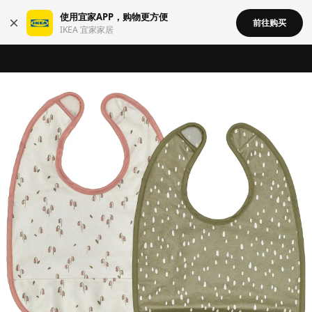
使用宜家APP，购物更方便
前往购买
IKEA 宜家家居
宜家在中国召回部分批次BÄSINGEN 巴辛根 淋浴椅