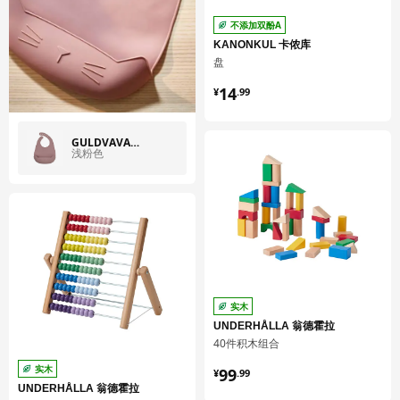
不添加双酚A
KANONKUL 卡侬库
盘
¥ 14.99
14
¥
.
99
GULDVÄVARE 古威瓦
浅粉色
实木
UNDERHÅLLA 翁德霍拉
40件积木组合
¥ 99.99
实木
99
¥
.
99
UNDERHÅLLA 翁德霍拉