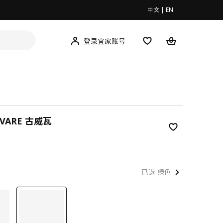
中文
|
EN
登录宜家账号
ÄVARE 古威瓦
9
已选 绿色