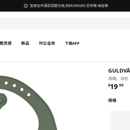
无锡商场发票事宜沟通
居灵感
新品
对公业务
下载APP
GULDV
围嘴，绿色
¥ 19.9
19
¥
.
99
规格