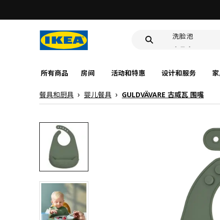
靠垫套
洗脸池
食品盒
所有商品
房间
活动和特惠
设计和服务
家
餐具和厨具
婴儿餐具
GULDVÄVARE 古威瓦 围嘴