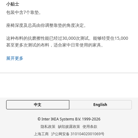
小贴士
包装中含7个靠垫。
座椅深度及总高由你调整靠垫的角度决定。
这种布料的抗磨擦性能已经过30,000次测试。能够经受住15,000
甚至更多次测试的布料，适合家中日常使用的家具。
商品尺寸和包装信息
展开更多
商品尺寸
含靠垫高度
104 厘米
贵妃椅深度
164 厘米
宽度
339 厘米
中文
English
深度
98 厘米
© Inter IKEA Systems B.V. 1999-2026
贵妃椅座深
126 厘米
隐私政策
缺陷披露政策
使用条款
家具下自由高度
7 厘米
上海工商
沪公网安备 31010402001069号
扶手宽度
18 厘米