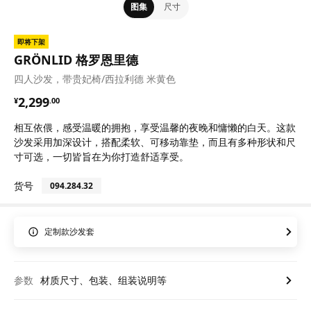
图集
尺寸
即将下架
GRÖNLID 格罗恩里德
四人沙发，带贵妃椅/西拉利德 米黄色
¥ 2299.00
2,299
¥
.
00
相互依偎，感受温暖的拥抱，享受温馨的夜晚和慵懒的白天。这款
沙发采用加深设计，搭配柔软、可移动靠垫，而且有多种形状和尺
寸可选，一切皆旨在为你打造舒适享受。
货号
094.284.32
定制款沙发套
参数
材质尺寸、包装、组装说明等