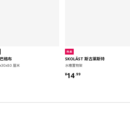
热卖
 巴格布
SKOLÄST 斯古莱斯特
x30x80 厘米
水槽置物架
9
¥ 14.99
14
¥
.
99