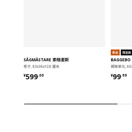
新品
限定款
SÅGMÄSTARE 索格麦斯
BAGGEBO
柜子, 83x36x128 厘米
搁架单元, 60
¥ 599.00
¥ 99.9
599
99
¥
.
00
¥
.
99