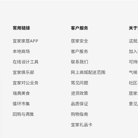
常用链接
客户服务
关于
宜家家居APP
居家安全
这就
本地商场
客户服务
加入
在线设计工具
联系我们
可持
宜家俱乐部
网上商城配送范围
气候
宜家对公业务
常见问题
社区
瑞典美食
退货政策
居家
循环市集
品质保证
意见
回购与再售
购物指南
宜家礼品卡