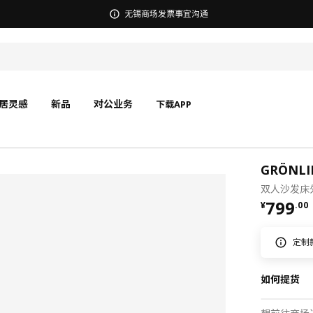
宜家在中国召回部分批次BÄSINGEN 巴辛根 淋浴椅
居灵感
新品
对公业务
下载APP
GRÖNL
双人沙发床
¥ 799.
799
¥
.
00
定制
如何提货