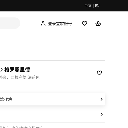
中文
|
EN
登录宜家账号
ID 格罗恩里德
外套，西拉利德 深蓝色
00
款沙发套