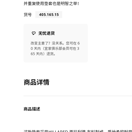
并重复使用垫套也是明智之举！
货号
405.165.15
无忧退货
改变主意了？没关系。您可在 6
0 天内（宜家俱乐部会员可在 3
65 天内）退货。
商品详情
商品描述
这款垫套采用HILLARED 西拉利德 布料制成，质地柔软耐