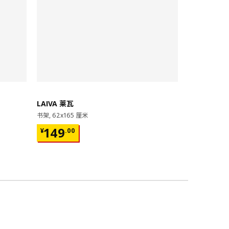
即将下架
LAIVA 莱瓦
GRIMSBU
书架, 62x165 厘米
床架, 150x20
¥ 149.00
¥ 599.
149
599
¥
.
00
¥
.
00
17根弧形板条