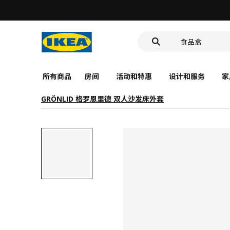
洗脸池
食品盒
靠垫套
洗脸池
食品盒
所有商品
房间
活动和特惠
设计和服务
家
GRÖNLID 格罗恩里德 双人沙发床外套