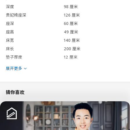
深度
98 厘米
贵妃椅座深
126 厘米
座深
60 厘米
座高
49 厘米
床宽
140 厘米
床长
200 厘米
垫子厚度
12 厘米
展开更多
包装信息
此商品包含4个包装
GRÖNLID 格罗恩里德
猜你喜欢
贵妃椅套
205.165.02
高度
7 厘米
长度
57 厘米