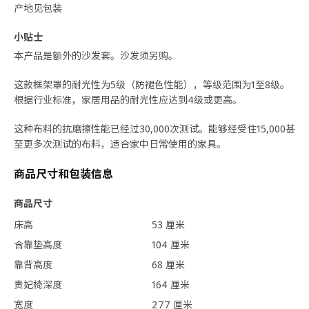
产地见包装
小贴士
本产品是额外的沙发套。沙发须另购。
这款框架罩的耐光性为5级（防褪色性能），等级范围为1至8级。
根据行业标准，家居用品的耐光性应达到4级或更高。
这种布料的抗磨擦性能已经过30,000次测试。能够经受住15,000甚
至更多次测试的布料，适合家中日常使用的家具。
商品尺寸和包装信息
商品尺寸
床高
53 厘米
含靠垫高度
104 厘米
靠背高度
68 厘米
贵妃椅深度
164 厘米
宽度
277 厘米