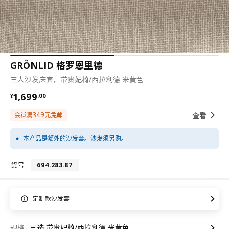
GRÖNLID 格罗恩里德
三人沙发床套，带贵妃椅/西拉利德 米黄色
¥ 1699.00
1,699
¥
.
00
查看
会员满349元免邮
本产品是额外的沙发套。沙发须另购。
货号
694.283.87
定制款沙发套
规格
已选 带贵妃椅/西拉利德 米黄色