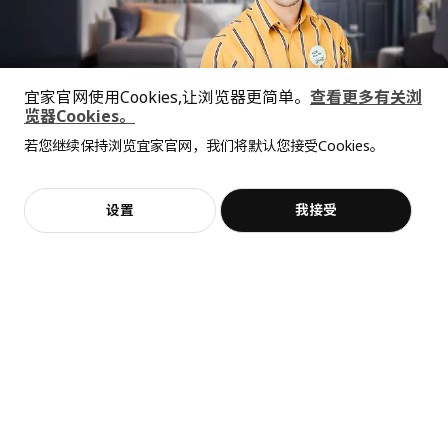
净重
2.37 公斤
容量
14.6 公升
重量
2.75 公斤
宜家官网使用Cookies,让浏览器更简单。
查看更多有关浏
宽度
37 厘米
热卖
览器Cookies。
BESTÅ 贝达
FRIHETEN 弗瑞顿
全屋设计服务
包装数量
1
顶板, 180x42 厘米
三人沙发床
若您继续保持浏览宜家官网，我们将默认您接受Cookies。
价格透明，设计专业，现货供应
抱歉，该商品在所选地区暂时缺货。
相似推荐
¥ 400.00
¥ 2999.00
400
2,999
¥
.
00
¥
.
00
GRÖNLID 格罗恩里德
加入购物袋
立即购买
设置
我接受
不，谢谢
立即预约
双人沙发床外套
客服
收藏
705.165.14
高度
10 厘米
长度
57 厘米
净重
3.51 公斤
容量
20.8 公升
重量
3.92 公斤
宽度
37 厘米
BESTÅ 贝达
ÄLVDALEN 艾夫达伦