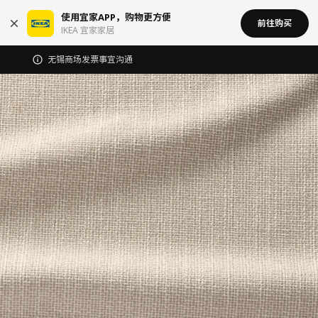
使用宜家APP，购物更方便
前往购买
IKEA 宜家家居
无锡商场发票事宜沟通