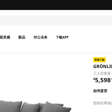
宜家在中国召回部分批次BÄSINGEN 巴辛根 淋浴椅
居灵感
新品
对公业务
下载APP
即将下架
GRÖNL
三人沙发床
¥ 5598
5,598
¥
.
如何提货
想前往商场