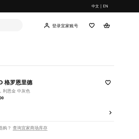
中文
|
EN
登录宜家账号
ID 格罗恩里德
，利恩金 中灰色
.00
00
选购？
查询宜家商场库存