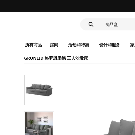
LED感应夜灯
食品盒
洗脸池
LED感应夜灯
食品盒
所有商品
房间
活动和特惠
设计和服务
家
GRÖNLID 格罗恩里德 三人沙发床