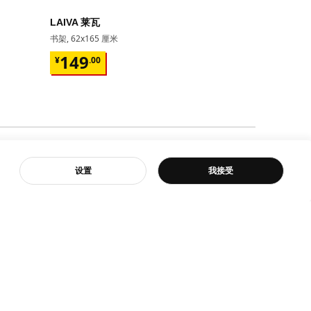
即将下架
LAIVA 莱瓦
GRIMSBU
书架, 62x165 厘米
床架, 150x20
¥ 149.00
¥ 599.
149
599
¥
.
00
¥
.
00
17根弧形板条
客服
设置
我接受
宜家
宜家新闻
是宜家
新闻室
我们
新闻联络