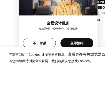
新品
限定款
SÅGMÄSTARE 索格麦斯
BAGGEB
柜子, 83x36x128 厘米
搁架单元, 60x
¥ 599.00
¥ 99.9
599
99
¥
.
00
¥
.
99
全屋设计服务
价格透明，设计专业，现货供应
不，谢谢
立即预约
查看更多有关浏览器Coo
宜家官网使用Cookies,让浏览器更简单。
若您继续保持浏览宜家官网，我们将默认您接受Cookies。
加入宜家俱乐部
加入会员，享受专属折扣。更多个性化家
居灵感，让你的想法照进现实
查看更多