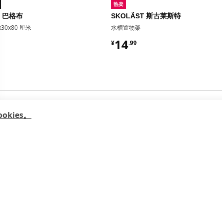
热卖
O 巴格布
SKOLÄST 斯古莱斯特
30x80 厘米
水槽置物架
9
¥ 14.99
14
¥
.
99
kies。
常用链接
客户服务
关于
宜家家居APP
居家安全
这就
本地商场
客户服务
加入