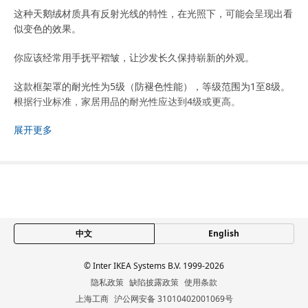
这种天鹅绒材质具有反射光线的特性，在光照下，可能会呈现出看
似变色的效果。
你应该经常用手抚平褶皱，让沙发长久保持崭新的外观。
这款框架罩的耐光性为5级（防褪色性能），等级范围为1至8级。
根据行业标准，家居用品的耐光性应达到4级或更高。
展开更多
这款框架罩的抗磨擦性能已经过25,000次测试。能够经受住
15,000甚至更多次测试的框架罩，适合家中日常使用的家具。
商品尺寸和包装信息
商品尺寸
含腿高度
68 厘米
中文
English
宽度
18 厘米
深度
93 厘米
© Inter IKEA Systems B.V. 1999-2026
隐私政策
缺陷披露政策
使用条款
高度
61 厘米
上海工商
沪公网安备 31010402001069号