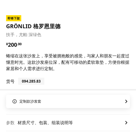
即将下架
GRÖNLID 格罗恩里德
扶手，尤帕 深绿色
¥ 200.00
200
¥
.
00
蜷缩在这张沙发上，享受被拥抱般的感觉，与家人和朋友一起度过
惬意时光。这款沙发座位深，配有可移动的柔软靠垫，方便你根据
家居和个人需求进行定制。
货号
094.285.83
定制款沙发套
参数
材质尺寸、包装、组装说明等