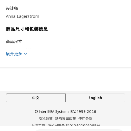
设计师
Anna Lagerström
商品尺寸和包装信息
商品尺寸
净含量/包装数量
2 件
展开更多
宽度
28.5 厘米
长度
38.5 厘米
包装信息
包装数量
1
高度
1 厘米
中文
English
长度
34 厘米
© Inter IKEA Systems B.V. 1999-2026
净重
0.04 公斤
隐私政策
缺陷披露政策
使用条款
容量
0.8 公升
上海工商
沪公网安备 31010402001069号
重量
0.04 公斤