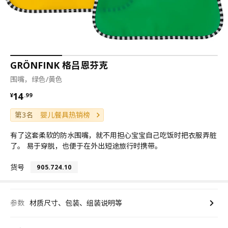
GRÖNFINK 格吕恩芬克
围嘴，绿色/黄色
¥ 14.99
14
¥
.
99
第3名
婴儿餐具热销榜
有了这套柔软的防水围嘴，就不用担心宝宝自己吃饭时把衣服弄脏
了。 易于穿脱，也便于在外出短途旅行时携带。
货号
905.724.10
参数
材质尺寸、包装、组装说明等