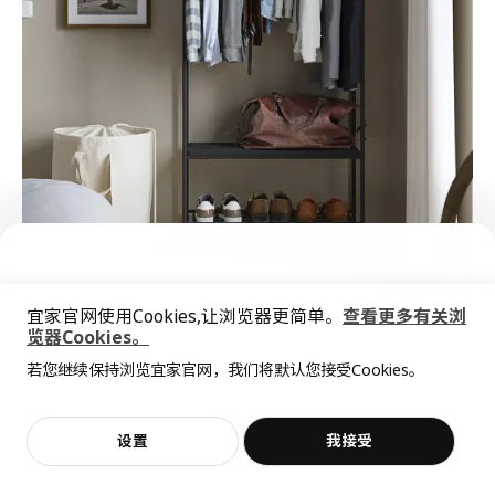
宜家官网使用Cookies,让浏览器更简单。
查看更多有关浏
览器Cookies。
全屋设计服务
若您继续保持浏览宜家官网，我们将默认您接受Cookies。
价格透明，设计专业，现货供应
抱歉，该商品在所选地区暂时缺货。
相似推荐
加入购物袋
立即购买
设置
我接受
不，谢谢
立即预约
客服
收藏