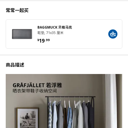
常常一起买
BAGGMUCK 贝格马克
鞋垫, 71x35 厘米
¥ 19.99
19
¥
.
99
商品描述