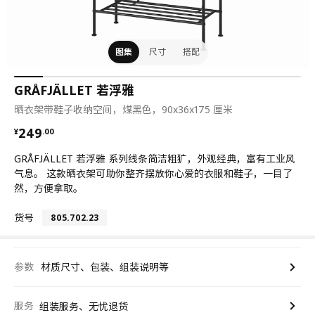
图集
尺寸
搭配
GRÅFJÄLLET 若浮雅
晒衣架带鞋子收纳空间，煤黑色，90x36x175 厘米
¥ 249.00
249
¥
.
00
GRÅFJÄLLET 若浮雅 系列线条简洁粗犷，外观经典，富有工业风
气息。 这款晒衣架可助你整齐摆放你心爱的衣服和鞋子，一目了
然，方便拿取。
货号
805.702.23
参数
材质尺寸、包装、组装说明等
服务
组装服务、无忧退货