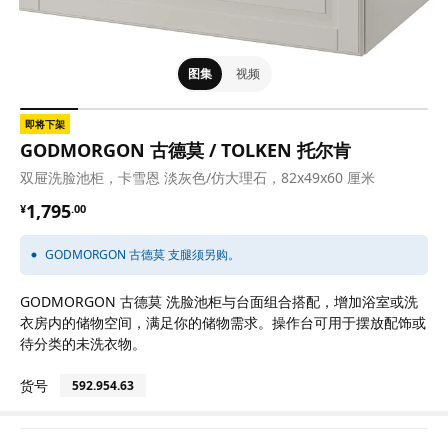
图集
视频
即将下架
GODMORGON 古德莫 / TOLKEN 托尔肯
双屉洗脸池柜，卡雪恩 淡灰色/仿大理石，82x49x60 厘米
¥ 1795.00
1,795
¥
.
00
GODMORGON 古德莫 支腿须另购。
GODMORGON 古德莫 洗脸池柜与台面组合搭配，增加浴室或洗
衣房内的储物空间，满足你的储物需求。操作台可用于摆放配饰或
待分类的未洗衣物。
货号
592.954.63