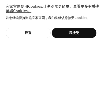
SÅGMÄSTARE 索格麦斯
BAGGEBO 巴格布
宜家官网使用Cookies,让浏览器更简单。
查看更多有关浏
柜子, 83x36x128 厘米
搁架单元, 60x30x80 厘米
包装信息
览器Cookies。
全屋设计服务
¥ 599.00
¥ 99.99
599
99
¥
.
00
¥
.
99
此商品包含2个包装
若您继续保持浏览宜家官网，我们将默认您接受Cookies。
价格透明，设计专业，现货供应
抱歉，该商品在所选地区暂时缺货。
相似推荐
GODMORGON 古德莫
加入购物袋
立即购买
双屉洗脸池柜
设置
我接受
不，谢谢
立即预约
客服
收藏
303.876.46
高度
11 厘米
长度
84 厘米
净重
26.32 公斤
容量
53.5 公升
热卖
重量
27.80 公斤
SKOLÄST 斯古莱斯特
LAIVA 莱瓦
宽度
56 厘米
水槽置物架
书架, 62x165 厘米
¥ 14.99
¥ 149.00
包装数量
1
14
149
¥
.
99
¥
.
00
TOLKEN 托尔肯