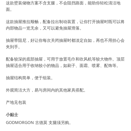
这款壁装储物方案不含支腿，不会阻挡路面，能助你轻松清洁地
面。
这款抽屉推拉顺畅，配备拉出制动装置，让你打开抽屉时既可以将
内部物品一览无余，又可以避免抽屉滑落。
抽屉带阻尼，好让你每次关闭抽屉时都淡定自如，再也不用担心会
夹到手。
配备较深的底部抽屉，可用于放置毛巾和吹风机等较大物件。顶层
抽屉适合用于收纳较小的物品，如刷子、面霜、喷雾、配饰等。
抽屉结构简单，便于组装。
外观简洁大方，易与房间内的其他家具搭配。
产地见包装
小贴士
GODMORGON 古德莫 支腿须另购。