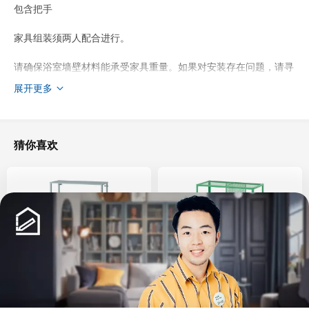
包含把手
家具组装须两人配合进行。
请确保浴室墙壁材料能承受家具重量。如果对安装存在问题，请寻
求专业人员帮助。
展开更多
必须使用产品包装内的紧固件将家具固定在墙上。
如果您不确定浴室墙壁的承重能力，我们建议您使用支腿。
猜你喜欢
设计师
IKEA of Sweden
商品尺寸和包装信息
商品尺寸
宽度
82 厘米
深度
49 厘米
新品
限定款
高度
60 厘米