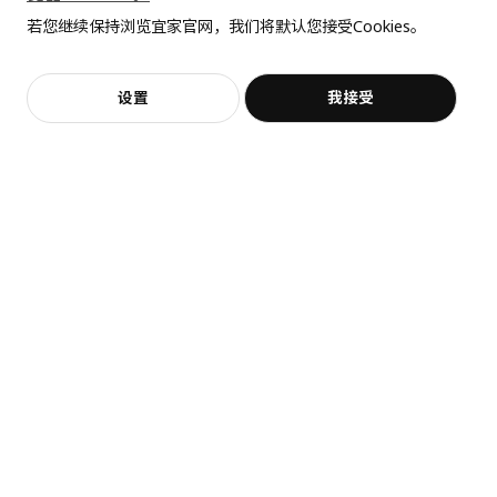
全屋设计服务
SÅGMÄSTARE 索格麦斯
BAGGEBO 巴格布
若您继续保持浏览宜家官网，我们将默认您接受Cookies。
价格透明，设计专业，现货供应
抱歉，该商品在所选地区暂时缺货。
相似推荐
柜子, 83x36x128 厘米
搁架单元, 60x30x80 厘米
¥ 599.00
¥ 99.99
599
99
¥
.
00
¥
.
99
加入购物袋
立即购买
设置
我接受
不，谢谢
立即预约
客服
收藏
热卖
SKOLÄST 斯古莱斯特
LAIVA 莱瓦
水槽置物架
书架, 62x165 厘米
¥ 14.99
¥ 149.00
14
149
¥
.
99
¥
.
00