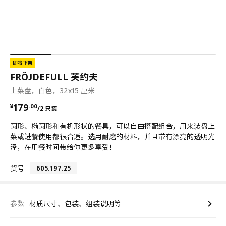
即将下架
FRÖJDEFULL 芙约夫
上菜盘，白色，32x15 厘米
¥ 179.00/2 只装
179
¥
.
00
/2 只装
圆形、椭圆形和有机形状的餐具，可以自由搭配组合，用来装盘上
菜或进餐使用都很合适。选用耐磨的材料，并且带有漂亮的透明光
泽，在用餐时间带给你更多享受！
货号
605.197.25
参数
材质尺寸、包装、组装说明等