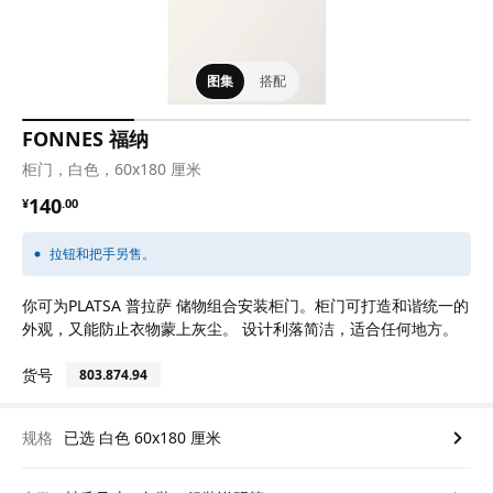
图集
搭配
FONNES 福纳
柜门，白色，60x180 厘米
¥ 140.00
140
¥
.
00
拉钮和把手另售。
你可为PLATSA 普拉萨 储物组合安装柜门。柜门可打造和谐统一的
外观，又能防止衣物蒙上灰尘。 设计利落简洁，适合任何地方。
货号
803.874.94
规格
已选 白色 60x180 厘米