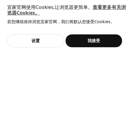
净重
11.55 公斤
宜家官网使用Cookies,让浏览器更简单。
查看更多有关浏
猜你喜欢
览器Cookies。
容量
22.3 公升
全屋设计服务
重量
12.75 公斤
若您继续保持浏览宜家官网，我们将默认您接受Cookies。
价格透明，设计专业，现货供应
抱歉，该商品在所选地区暂时缺货。
相似推荐
宽度
60 厘米
加入购物袋
立即购买
设置
我接受
不，谢谢
立即预约
保养说明和环境和材料
客服
收藏
保养说明
用布块沾中性清洁剂充分擦洗
用干净布块擦干
环境和材料
PLATSA 普拉萨
PLATSA 普拉萨
框架, 60x55x40 厘米
框架, 60x55x180 厘米
刨花板, 纸制贴膜
¥ 200.00
¥ 400.00
200
400
¥
.
00
¥
.
00
设计师理念
家居生活是不断变化的，如今我们搬家的频率更高、生活的空间更
小，也许有时还要和别人共享家里的空间。所以，我们在生活中的