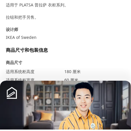
适用于 PLATSA 普拉萨 衣柜系列。
拉钮和把手另售。
设计师
IKEA of Sweden
商品尺寸和包装信息
商品尺寸
适用系统柜高度
180 厘米
适用系统柜宽度
60 厘米
厚度
1.6 厘米
包装信息
包装数量
1
高度
2 厘米
展开更多
长度
185 厘米