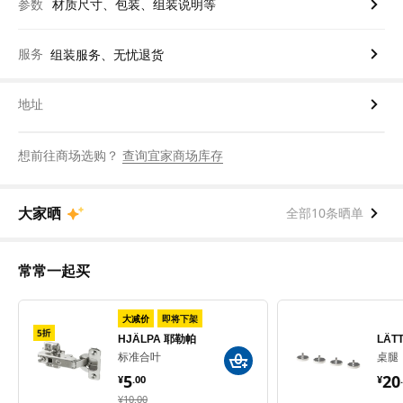
参数
材质尺寸、包装、组装说明等
服务
组装服务、无忧退货
地址
想前往商场选购？
查询宜家商场库存
大家晒
全部10条晒单
常常一起买
大减价
即将下架
LÄT
HJÄLPA 耶勒帕
桌腿
标准合叶
¥ 
¥ 5.00
20
5
¥
.
¥
.
00
¥ 10.00
¥
10
.
00