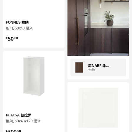
FONNES 福纳
柜门, 60x40 厘米
¥ 50.00
50
¥
.
00
SINARP 希纳普
褐色
PLATSA 普拉萨
框架, 60x40x120 厘米
¥ 300.00
300
¥
.
00