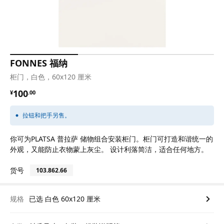
FONNES 福纳
柜门，白色，60x120 厘米
¥ 100.00
100
¥
.
00
拉钮和把手另售。
你可为PLATSA 普拉萨 储物组合安装柜门。柜门可打造和谐统一的
外观，又能防止衣物蒙上灰尘。 设计利落简洁，适合任何地方。
货号
103.862.66
规格
已选 白色 60x120 厘米