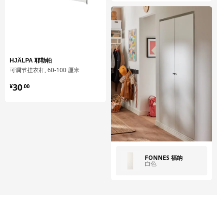
HJÄLPA 耶勒帕
可调节挂衣杆, 60-100 厘米
¥ 30.00
30
¥
.
00
FONNES 福纳
白色