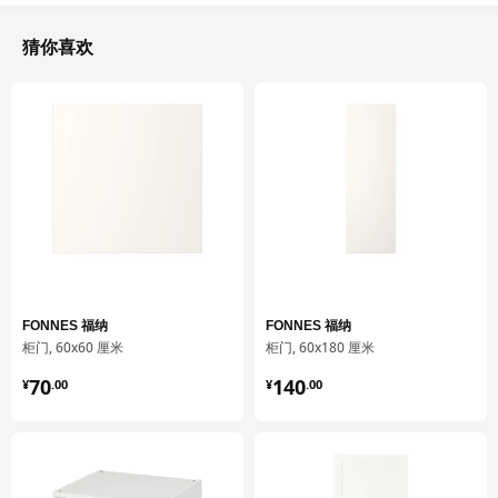
重量
8.55 公斤
宽度
60 厘米
猜你喜欢
保养说明和环境和材料
保养说明
用布块沾中性清洁剂充分擦洗
用干净布块擦干
环境和材料
刨花板, 纸制贴膜
设计师理念
FONNES 福纳
FONNES 福纳
柜门, 60x60 厘米
柜门, 60x180 厘米
¥ 70.00
¥ 140.00
家居生活是不断变化的，如今我们搬家的频率更高、生活的空间更
70
140
¥
.
00
¥
.
00
小，也许有时还要和别人共享家里的空间。所以，我们在生活中的
需求不会一成不变。为此，我们推出了 PLATSA 普拉萨 产品系
列。我们希望创造出一个灵活的储物解决方案，可以随着时间流
逝，根据你当前的居住条件轻松改变。也许你会发现全新的储物空