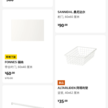
SANNIDAL 桑尼达尔
柜门, 60x60 厘米
¥ 90.00
90
¥
.
00
即将下架
FONNES 福纳
带合叶门, 60x40 厘米
¥ 60.00
60
¥
.
00
¥ 70.00
¥
70
.
00
新品
ALTARLIDEN 阿塔利登
篮筐, 40x62 厘米
¥ 35.00
35
¥
.
00