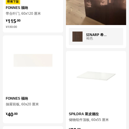
即将下架
FONNES 福纳
带合叶门, 60x120 厘米
¥ 115.00
115
¥
.
00
¥ 130.00
¥
130
.
00
SINARP 希纳普
褐色
FONNES 福纳
抽屉前板, 60x20 厘米
¥ 40.00
40
¥
.
00
SPILDRA 斯皮德拉
储物组件顶板, 60x55 厘米
¥ 80.00