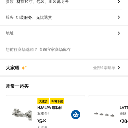
参数
材质尺寸、包装、组装说明等
服务
组装服务、无忧退货
地址
想前往商场选购？
查询宜家商场库存
大家晒
全部4条晒单
常常一起买
大减价
即将下架
LÄT
HJÄLPA 耶勒帕
桌腿
标准合叶
¥ 
¥ 5.00
20
5
¥
.
¥
.
00
¥ 10.00
¥
10
.
00