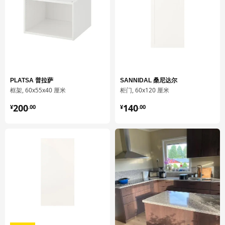
间。
刨花板以回收木材和锯木厂余料制成，使得色泽不佳的木头、木屑
和锯末成为了一种资源，而不会被废弃。我们用木板制做书柜、床
架、沙发架和厨房框架等家具。为减少磨损和受潮，我们还会在表
面添加光漆、贴面或贴膜。
PLATSA 普拉萨
SANNIDAL 桑尼达尔
框架, 60x55x40 厘米
柜门, 60x120 厘米
¥ 200.00
¥ 140.00
200
140
¥
.
00
¥
.
00