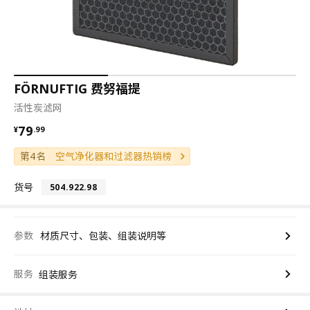
FÖRNUFTIG 费努福提
活性炭滤网
¥ 79.99
79
¥
.
99
第4名
空气净化器和过滤器热销榜
货号
504.922.98
参数
材质尺寸、包装、组装说明等
服务
组装服务