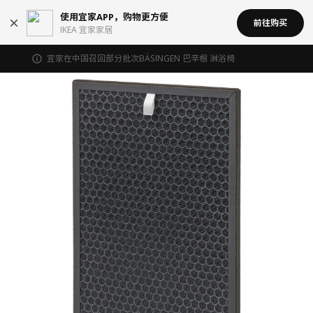
使用宜家APP，购物更方便
前往购买
IKEA 宜家家居
宜家在中国召回部分批次BÄSINGEN 巴辛根 淋浴椅