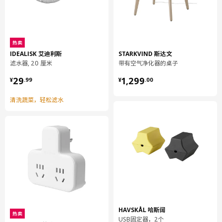
热卖
IDEALISK 艾迪利斯
STARKVIND 斯达文
滤水器, 20 厘米
带有空气净化器的桌子
¥ 29.99
¥ 1299.00
29
1,299
¥
.
99
¥
.
00
清洗蔬菜，轻松滤水
HAVSKÅL 哈斯阔
热卖
USB固定器，2个