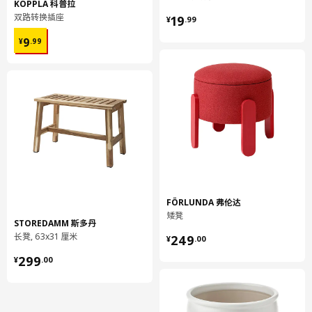
KOPPLA 科普拉
¥ 19.99
双路转换插座
19
¥
.
99
¥ 9.99
9
¥
.
99
FÖRLUNDA 弗伦达
矮凳
STOREDAMM 斯多丹
¥ 249.00
长凳, 63x31 厘米
249
¥
.
00
¥ 299.00
299
¥
.
00