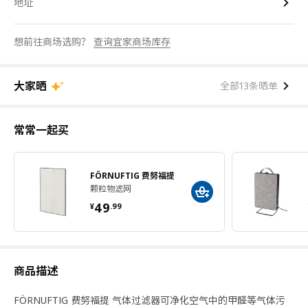
地址
想前往商场选购？
查询宜家商场库存
大家晒
全部13条晒单
常常一起买
FÖRNUFTIG 费努福提
颗粒物滤网
¥ 49.99
49
¥
.
99
商品描述
FÖRNUFTIG 费努福提 气体过滤器可净化空气中的甲醛等气体污