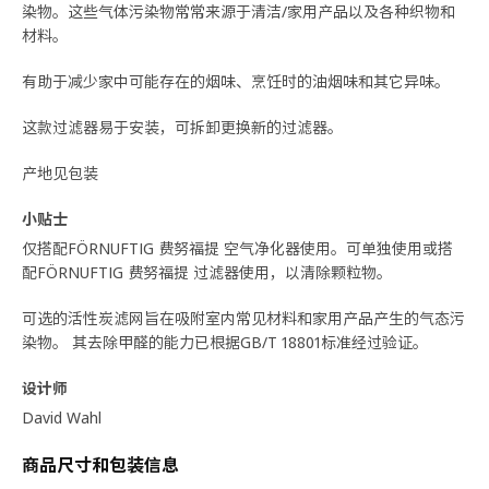
染物。这些气体污染物常常来源于清洁/家用产品以及各种织物和
材料。
有助于减少家中可能存在的烟味、烹饪时的油烟味和其它异味。
这款过滤器易于安装，可拆卸更换新的过滤器。
产地见包装
小贴士
仅搭配FÖRNUFTIG 费努福提 空气净化器使用。可单独使用或搭
配FÖRNUFTIG 费努福提 过滤器使用，以清除颗粒物。
可选的活性炭滤网旨在吸附室内常见材料和家用产品产生的气态污
染物。 其去除甲醛的能力已根据GB/T 18801标准经过验证。
设计师
David Wahl
商品尺寸和包装信息