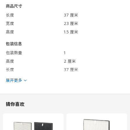
商品尺寸
长度
37 厘米
宽度
23 厘米
高度
1.5 厘米
包装信息
包装数量
1
高度
2 厘米
长度
37 厘米
净重
0.39 公斤
展开更多
容量
1.4 公升
重量
0.40 公斤
宽度
24 厘米
猜你喜欢
保养说明和环境和材料
保养说明