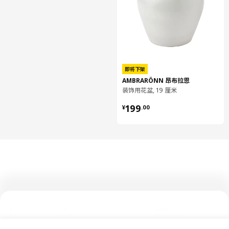
即将下架
AMBRARÖNN 昂布拉恩
装饰用花盆, 19 厘米
¥ 199.00
199
¥
.
00
中文
English