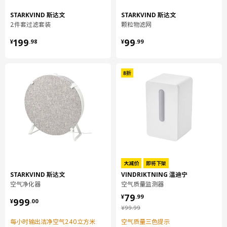
STARKVIND 斯达文
STARKVIND 斯达文
2件套过滤套装
颗粒物滤网
¥ 199.98
¥ 99.99
199
99
¥
.
98
¥
.
99
大减价
即将下架
STARKVIND 斯达文
VINDRIKTNING 温迪宁
空气净化器
空气质量监测器
¥ 79.99
79
¥ 999.00
¥
.
99
999
¥
.
00
¥ 99.99
¥
99
.
99
每小时输出洁净空气240立方米
空气质量三色提示