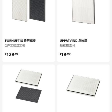
该过滤器只能更换。
环境和材料
框架:
聚丙烯塑料
充芯:
FÖRNUFTIG 费努福提
UPPÅTVIND 乌波温
活性碳
2件套过滤套装
颗粒物滤网
¥ 129.98
¥ 19.99
129
19
¥
.
98
¥
.
99