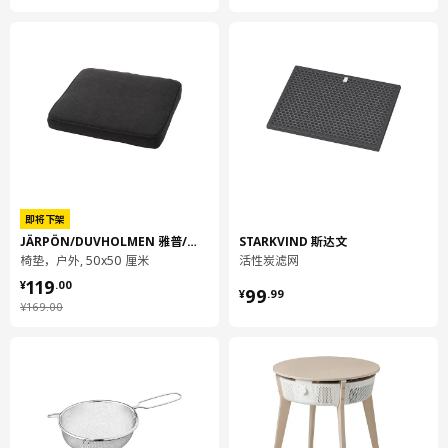
即将下架
JÄRPÖN/DUVHOLMEN 雅普/杜夫
STARKVIND 斯达文
椅垫，户外, 50x50 厘米
活性炭滤网
¥ 119.00
119
¥ 99.99
¥
.
00
99
¥
.
99
¥ 169.00
¥
169
.
00