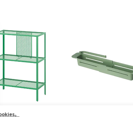
热卖
kies。
 巴格布
SKOLÄST 斯古莱斯特
x30x80 厘米
水槽置物架