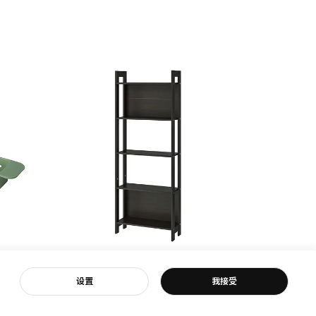
即将下架
客服
设置
我接受
LAIVA 莱瓦
GRIMSBU
书架, 62x165 厘米
床架, 150x20