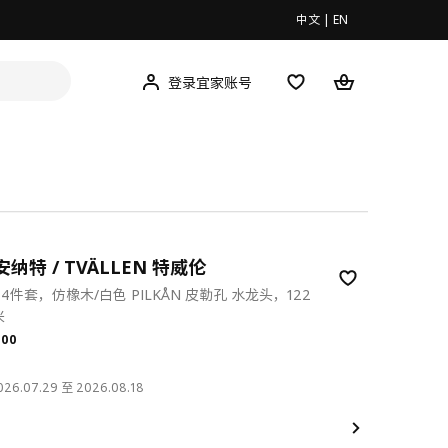
中文
|
EN
登录宜家账号
安纳特 / TVÄLLEN 特威伦
4件套，仿橡木/白色 PILKÅN 皮勒孔 水龙头，122
米
.00
.
00
6.07.29 至 2026.08.18