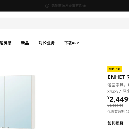
无锡商场发票事宜沟通
居灵感
新品
对公业务
下载APP
即将下架
ENHET 
浴室家具，1
x43x87 厘
¥ 2449
2,449
¥
¥ 3059.00
¥
3,059
.
00
优惠有效期 202
如何提货