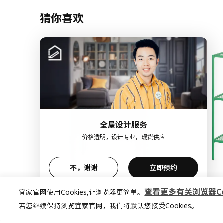
猜你喜欢
全屋设计服务
价格透明，设计专业，现货供应
不，谢谢
立即预约
新品
限定款
查看更多有关浏览器Coo
宜家官网使用Cookies,让浏览器更简单。
SÅGMÄSTARE 索格麦斯
BAGGEBO
若您继续保持浏览宜家官网，我们将默认您接受Cookies。
柜子, 83x36x128 厘米
搁架单元, 60