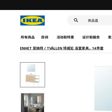
洗脸池
LED感应夜灯
食品盒
所有商品
房间
活动和特惠
设计和服务
家
ENHET 安纳特 / TVÄLLEN 特威伦 浴室家具，14件套