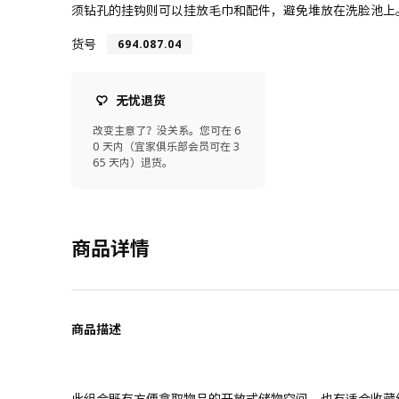
须钻孔的挂钩则可以挂放毛巾和配件，避免堆放在洗脸池上
货号
694.087.04
无忧退货
改变主意了？没关系。您可在 6
0 天内（宜家俱乐部会员可在 3
65 天内）退货。
商品详情
商品描述
此组合既有方便拿取物品的开放式储物空间，也有适合收藏