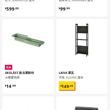
柜子, 83x36x128 厘米
搁架单元, 60x30x80 厘米
柜门
¥ 599.00
¥ 99.99
599
99
¥
.
00
¥
.
99
904.813.30
高度
2 厘米
长度
66 厘米
净重
2.66 公斤
容量
5.3 公升
重量
2.98 公斤
宽度
41 厘米
包装数量
1
热卖
SKOLÄST 斯古莱斯特
LAIVA 莱瓦
ENHET 安纳特
水槽置物架
书架, 62x165 厘米
洗脸池底柜，带搁架
¥ 14.99
¥ 149.00
14
149
¥
.
99
¥
.
00
504.406.00
高度
9 厘米
长度
67 厘米