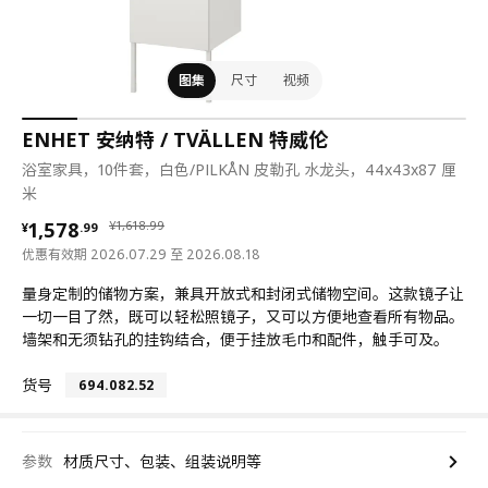
图集
尺寸
视频
ENHET 安纳特 / TVÄLLEN 特威伦
浴室家具，10件套，白色/PILKÅN 皮勒孔 水龙头，44x43x87 厘
米
¥ 1578.99
¥ 1618.99
1,578
¥
1,618
.
99
¥
.
99
优惠有效期 2026.07.29 至 2026.08.18
量身定制的储物方案，兼具开放式和封闭式储物空间。这款镜子让
一切一目了然，既可以轻松照镜子，又可以方便地查看所有物品。
墙架和无须钻孔的挂钩结合，便于挂放毛巾和配件，触手可及。
货号
694.082.52
参数
材质尺寸、包装、组装说明等