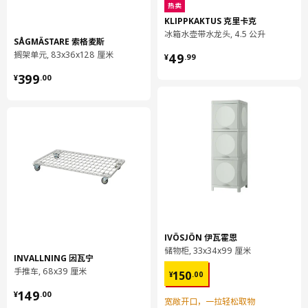
包装数量
1
热卖
KLIPPKAKTUS 克里卡克
冰箱水壶带水龙头, 4.5 公升
SÅGMÄSTARE 索格麦斯
ENHET 安纳特
¥ 49.99
搁架单元, 83x36x128 厘米
49
¥
.
99
橱柜支腿
¥ 399.00
399
¥
.
00
804.816.32
高度
5 厘米
长度
25 厘米
净重
0.43 公斤
容量
0.7 公升
重量
0.48 公斤
宽度
6 厘米
包装数量
1
IVÖSJÖN 伊瓦霍恩
储物柜, 33x34x99 厘米
INVALLNING 因瓦宁
¥ 150.00
手推车, 68x39 厘米
ENHET 安纳特
150
¥
.
00
¥ 149.00
带搁板壁式框架
149
¥
.
00
宽敞开口，一拉轻松取物