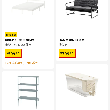
净重
10.39 公斤
容量
24.7 公升
重量
10.92 公斤
宽度
41 厘米
包装数量
1
即将下架
GRIMSBU 格里姆斯布
HAMMARN 哈马恩
床架, 150x200 厘米
沙发床
ENHET 安纳特
¥ 599.00
¥ 799.00
挂钩
599
799
¥
.
00
¥
.
00
804.817.74
17根弧形板条，通风透气
高度
1 厘米
长度
10 厘米
净重
0.01 公斤
容量
0.0 公升
重量
0.01 公斤
宽度
7 厘米