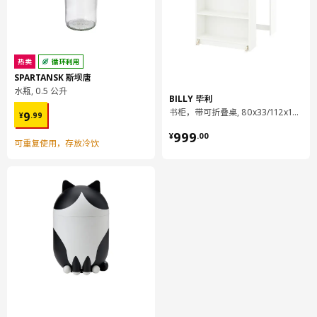
容量
0.1 公升
重量
0.03 公斤
宽度
6 厘米
热卖
循环利用
包装数量
1
SPARTANSK 斯坝唐
水瓶, 0.5 公升
BILLY 毕利
¥ 9.99
书柜，带可折叠桌, 80x33/112x106 厘米
LETTAN 莱唐
9
¥
.
99
¥ 999.00
镜子
999
¥
.
00
可重复使用，存放冷饮
704.353.15
高度
2 厘米
长度
103 厘米
净重
3.76 公斤
容量
12.7 公升
重量
4.10 公斤
宽度
52 厘米
包装数量
1