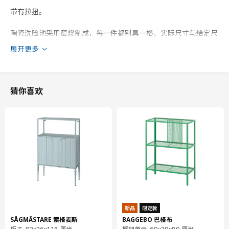
带有拉扭。
陶瓷洗脸池采用窑烧制成，每一件都别具一格，实际尺寸与给定尺
寸可能略有偏差。
展开更多
含排水管。
商品尺寸和包装信息
猜你喜欢
商品尺寸
宽度
44 厘米
深度
43 厘米
高度
87 厘米
包装信息
此商品包含10个包装
新品
限定款
ENHET 安纳特
SÅGMÄSTARE 索格麦斯
BAGGEBO 巴格布