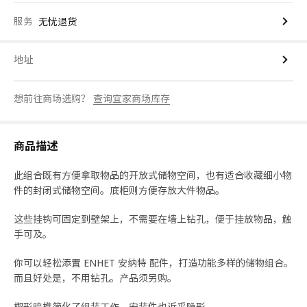
服务
无忧退货
地址
想前往商场选购？
查询宜家商场库存
商品描述
此组合既有方便拿取物品的开放式储物空间，也有适合收藏细小物
件的封闭式储物空间。底柜则方便存放大件物品。
这些挂钩可固定到壁架上，不需要在墙上钻孔，便于挂放物品，触
手可及。
你可以轻松添置 ENHET 安纳特 配件，打造功能多样的储物组合。
而且好处是，不用钻孔。产品须另购。
楔形暗榫简化了组装工作，安装件也近乎隐形。