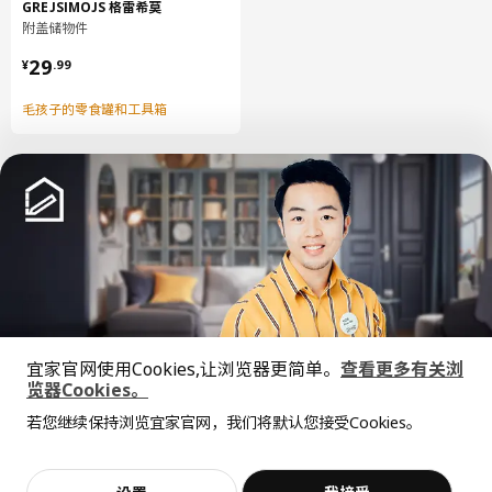
GREJSIMOJS 格雷希莫
附盖储物件
PILKÅN 皮勒孔
¥ 29.99
29
¥
.
99
洗脸池水龙头，带过滤器
毛孩子的零食罐和工具箱
604.003.35
高度
7 厘米
长度
35 厘米
净重
0.79 公斤
容量
5.0 公升
重量
1.22 公斤
宽度
21 厘米
中文
English
包装数量
1
宜家官网使用Cookies,让浏览器更简单。
查看更多有关浏
© Inter IKEA Systems B.V. 1999-2026
览器Cookies。
隐私政策
缺陷披露政策
使用条款
全屋设计服务
RÄNNILEN 兰尼恩
若您继续保持浏览宜家官网，我们将默认您接受Cookies。
上海工商
沪公网安备 31010402001069号
价格透明，设计专业，现货供应
抱歉，该商品在所选地区暂时缺货。
相似推荐
排水管带滤水器，单槽
沪ICP 备17055232 号
宜家AI购物助手算法 网信算备310104755117001240013号
704.224.12
宜家智能搜索生成合成算法 网信算备310104755117001250025号