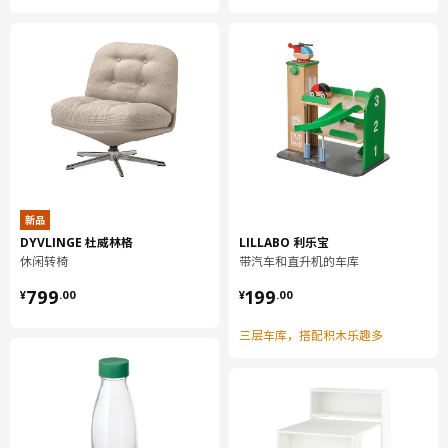
804.816.13
高度
8 厘米
长度
76 厘米
净重
4.88 公斤
容量
11.6 公升
重量
5.37 公斤
宽度
20 厘米
包装数量
1
新品
DYVLINGE 杜威林格
LILLABO 利乐宝
休闲转椅
带汽车和直升机的车库
GUBBARP 古巴普
¥ 799.00
¥ 199.00
799
199
¥
.
00
¥
.
00
圆把手
三层车库，搭配积木乐趣多
303.364.35
高度
3 厘米
长度
6 厘米
净重
0.02 公斤