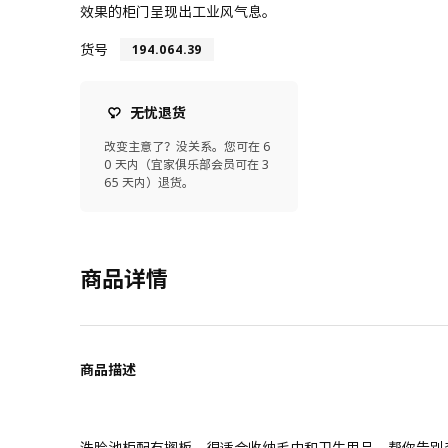
效果的柜门呈现出工业风气息。
货号
194.064.39
无忧退货
改变主意了？没关系。您可在 6
0 天内（宜家俱乐部会员可在 3
65 天内）退货。
商品详情
商品描述
洗脸池柜配有搁板，很适合收纳毛巾和卫生用品，帮你告别