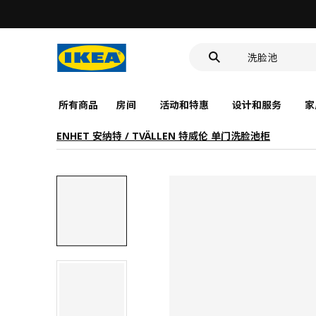
食品盒
靠垫套
洗脸池
食品盒
所有商品
房间
活动和特惠
设计和服务
家
ENHET 安纳特 / TVÄLLEN 特威伦 单门洗脸池柜