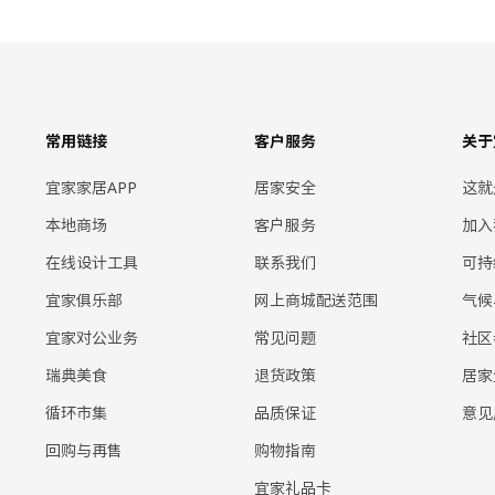
常用链接
客户服务
关于
宜家家居APP
居家安全
这就
本地商场
客户服务
加入
在线设计工具
联系我们
可持
宜家俱乐部
网上商城配送范围
气候
宜家对公业务
常见问题
社区
瑞典美食
退货政策
居家
循环市集
品质保证
意见
回购与再售
购物指南
宜家礼品卡