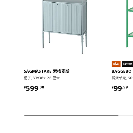
新品
限定款
SÅGMÄSTARE 索格麦斯
BAGGEBO
柜子, 83x36x128 厘米
搁架单元, 60
¥ 599.00
¥ 99.9
599
99
¥
.
00
¥
.
99