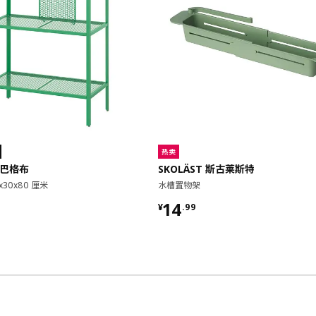
热卖
 巴格布
SKOLÄST 斯古莱斯特
x30x80 厘米
水槽置物架
9
¥ 14.99
14
¥
.
99