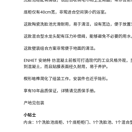
底柜仅有40cm宽，非常适合空间狭小的浴室。
这款陶瓷洗脸池光滑耐用，易于清洁，设有宽边，便于放置
这款混合型水龙头配有压力补偿阀，能够避免不必要的用水
这款壁装组合方案非常便于地面的清洁。
ENHET 安纳特 仿混凝土前板可打造现代的工业风格外
到混凝土，而且贴膜表面经久耐用，易于养护。
楔形暗榫简化了组装工作，安装件也近乎隐形。
享有10年品质保证，详情请见质保手册。
产地见包装
小贴士
内含：1个洗脸池底柜、1个底柜柜门、1个洗脸池、1个混合