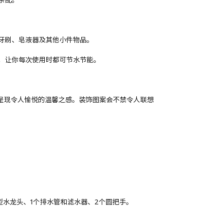
牙刷、皂液器及其他小件物品。
，让你每次使用时都可节水节能。
观，呈现令人愉悦的温馨之感。装饰图案会不禁令人联想
型水龙头、1个排水管和滤水器、2个圆把手。