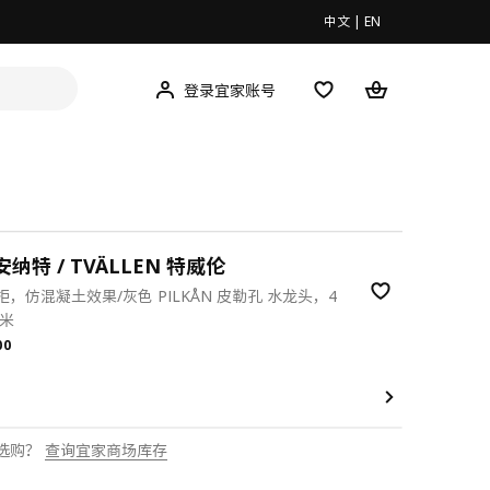
中文
|
EN
登录宜家账号
安纳特 / TVÄLLEN 特威伦
，仿混凝土效果/灰色 PILKÅN 皮勒孔 水龙头，4
厘米
.00
00
选购？
查询宜家商场库存