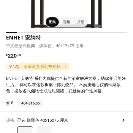
图集
视频
搭配
ENHET 安纳特
带搁板壁式框架，煤黑色，40x15x75 厘米
¥ 220.00
220
¥
.
00
第1名
浴室家具系列热销榜
ENHET 安纳特 系列为你提供全新的浴室解决方案，助你开启美好
生活。 你可以在这款框架上陈列物品。 不妨挑选心仪的框架颜
色，摆放各式储物盒或瓶瓶罐罐，彰显你的个性风格。
货号
404.816.05
规格
已选 煤黑色 40x15x75 厘米