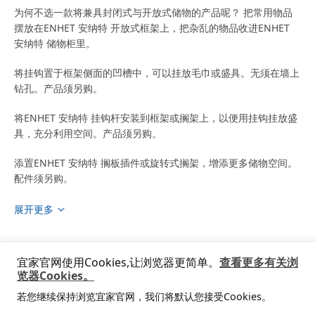
为何不选一款将兼具封闭式与开放式储物的产品呢？ 把常用物品
摆放在ENHET 安纳特 开放式框架上，把杂乱的物品收进ENHET
安纳特 储物柜里。
将挂钩置于框架侧面的凹槽中，可以挂放毛巾或盛具。无须在墙上
钻孔。产品须另购。
将ENHET 安纳特 挂钩杆安装到框架或搁架上，以便用挂钩挂放盛
具，充分利用空间。产品须另购。
添置ENHET 安纳特 搁板插件或旋转式搁架，增添更多储物空间。
配件须另购。
粉末涂层和镀锌钢经久耐用，在浸水、溅水的潮湿环境中也能使用
展开更多
多年。
ENHET 安纳特 悬挂式镜框让你轻松整理仪容，并让浴室看上去更
宜家官网使用Cookies,让浏览器更简单。
查看更多有关浏
宽敞、明亮。产品须另购。
览器Cookies。
若您继续保持浏览宜家官网，我们将默认您接受Cookies。
楔形暗榫简化了组装工作，安装件也近乎隐形。