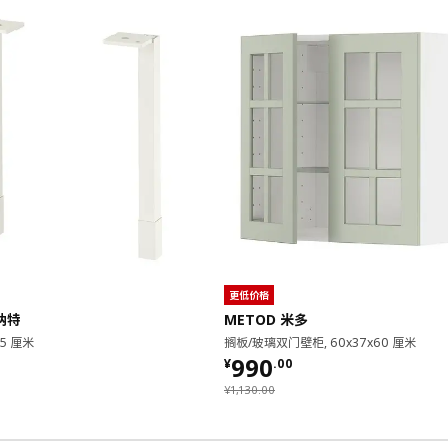
更低价格
安纳特
METOD 米多
.5 厘米
搁板/玻璃双门壁柜, 60x37x60 厘米
¥ 990.00
990
¥
.
00
0
¥ 1130.00
¥
1,130
.
00