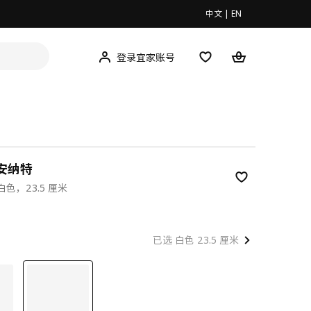
中文
|
EN
登录宜家账号
 安纳特
色，23.5 厘米
0
已选 白色 23.5 厘米