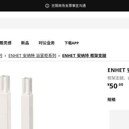
宜家在中国召回部分批次BÄSINGEN 巴辛根 淋浴椅
居灵感
新品
对公业务
下载APP
列
ENHET 安纳特 浴室柜系列
ENHET 安纳特 框架支腿
ENHET
框架支腿，白
¥ 50.0
50
¥
.
00
规格