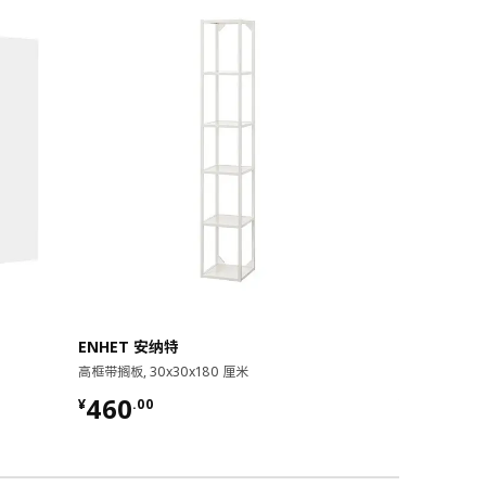
即将下架
ENHET 安纳特
ENHET 安
高框带搁板, 30x30x180 厘米
橱柜支腿, 7.0
¥ 460.00
¥ 35.00
460
35
¥
.
00
¥
.
00