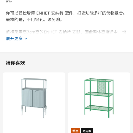
品。
你可以轻松增添 ENHET 安纳特 配件，打造功能多样的储物组合。
最棒的是，不用钻孔。须另购。
底柜采用高7cm高的ENHET 安纳特 支腿，因此整体高度适中，也
更稳固。
展开更多
楔形暗榫简化了组装工作，安装件也近乎隐形。
猜你喜欢
打造个性外观！依照个人风格，更换开放式架子的颜色，以及前挡
板和操作台面的格调，打造现代、经典、极简或多彩的解决方案。
GUBBARP 古巴普 白色塑料拉钮和把手具有简洁、现代的外观，
可轻松搭配各类柜门和抽屉前板。
层压板操作台面非常耐用，且易于维护。只需稍加打理，使用多年
后亦能够崭新如初。你可以根据所需长度裁切操作台面，并用产品
包装内的2根压边条覆盖边缘。
FYNDIG 芬蒂格 不锈钢水槽，干净卫生、结实耐用、易于清洁。
新品
限定款