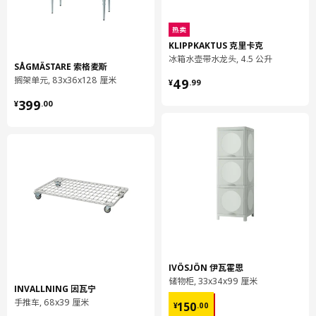
宽度
123 厘米
热卖
深度
63.5 厘米
KLIPPKAKTUS 克里卡克
高度
216.5 厘米
冰箱水壶带水龙头, 4.5 公升
SÅGMÄSTARE 索格麦斯
¥ 49.99
搁架单元, 83x36x128 厘米
49
¥
.
99
包装信息
¥ 399.00
399
¥
.
00
此商品包含16个包装
ENHET 安纳特
水槽底柜
204.405.74
高度
8 厘米
长度
80 厘米
净重
16.67 公斤
容量
39.2 公升
IVÖSJÖN 伊瓦霍恩
储物柜, 33x34x99 厘米
重量
17.56 公斤
INVALLNING 因瓦宁
¥ 150.00
手推车, 68x39 厘米
宽度
61 厘米
150
¥
.
00