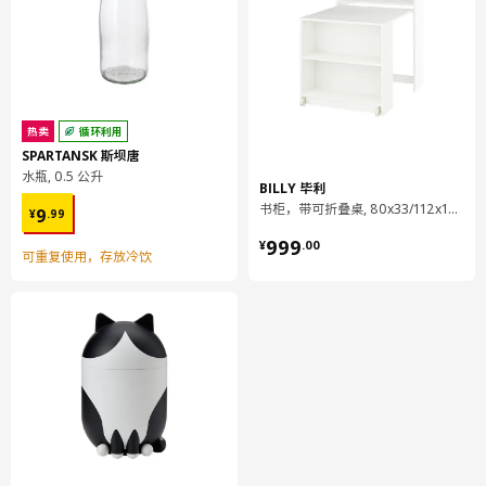
304.406.01
高度
12 厘米
长度
80 厘米
净重
15.55 公斤
热卖
循环利用
容量
29.3 公升
SPARTANSK 斯坝唐
水瓶, 0.5 公升
重量
16.20 公斤
BILLY 毕利
¥ 9.99
书柜，带可折叠桌, 80x33/112x106 厘米
宽度
31 厘米
9
¥
.
99
¥ 999.00
包装数量
1
999
¥
.
00
可重复使用，存放冷饮
ENHET 安纳特
框架支腿
004.817.87
高度
4 厘米
长度
21 厘米
净重
0.21 公斤