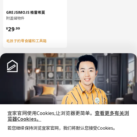
容量
0.6 公升
GREJSIMOJS 格雷希莫
重量
0.27 公斤
附盖储物件
宽度
7 厘米
¥ 29.99
29
¥
.
99
包装数量
1
毛孩子的零食罐和工具箱
ENHET 安纳特
橱柜支腿
404.817.85
高度
6 厘米
长度
18 厘米
净重
0.49 公斤
中文
English
容量
1.1 公升
宜家官网使用Cookies,让浏览器更简单。
查看更多有关浏
© Inter IKEA Systems B.V. 1999-2026
重量
0.57 公斤
览器Cookies。
隐私政策
缺陷披露政策
使用条款
全屋设计服务
宽度
10 厘米
若您继续保持浏览宜家官网，我们将默认您接受Cookies。
上海工商
沪公网安备 31010402001069号
价格透明，设计专业，现货供应
抱歉，该商品在所选地区暂时缺货。
相似推荐
包装数量
1
沪ICP 备17055232 号