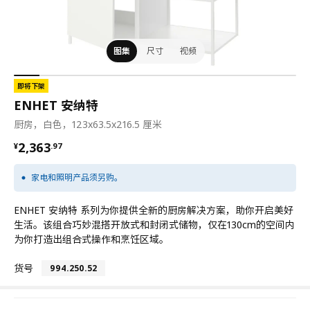
图集
尺寸
视频
即将下架
ENHET 安纳特
厨房，白色，123x63.5x216.5 厘米
¥ 2363.97
2,363
¥
.
97
家电和照明产品须另购。
ENHET 安纳特 系列为你提供全新的厨房解决方案，助你开启美好
生活。该组合巧妙混搭开放式和封闭式储物，仅在130cm的空间内
为你打造出组合式操作和烹饪区域。
货号
994.250.52