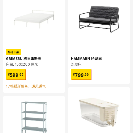
须固定在墙壁上，以便安全安装产品。不同材质的墙壁需使用不同
类型的固定装置。请选用适合家中墙壁的固定装置（须另购）。
包装内含有将操作台面固定到底柜的螺丝。
包装内含有连接底柜的螺丝。
这种产品中的材料可以回收利用。 请查看你所在社区的回收规
则，以及附近地区是否有回收设施。
即将下架
GRIMSBU 格里姆斯布
HAMMARN 哈马恩
床架, 150x200 厘米
沙发床
家电和照明产品须另购。
¥ 599.00
¥ 799.00
599
799
¥
.
00
¥
.
00
必须固定到墙上，以便安全安装。不同材质的墙壁需使用不同类型
的固定装置。请选用适合家中墙壁的固定装置（须另购）。
17根弧形板条，通风透气
突出部分长度超过25cm时需要使用支撑腿。支撑腿之间的最大距
离不应超过80cm。
商品尺寸和包装信息
商品尺寸