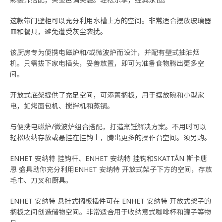
这款带门壁柜可以充分利用水槽上方的空间。非常适合摆放玻璃器
皿和餐具，避免遭受灰尘袭扰。
该厨房专为便携电磁炉和/或微波炉而设计，并配有壁式抽油烟
机。只需拔下家电插头，妥善放置，即可为准备食物腾出更多空
间。
开放式底架提供了充足空间，可添置搁板，用于摆放碗和小型家
电，如烤面包机、搅拌机和蒸锅。
与便携电磁炉/微波炉组合搭配，打造烹饪解决方案。不用时可以
轻松收纳存放或悬挂在挂钩上，腾出更多的操作台空间。须另购。
ENHET 安纳特 挂钩杆、ENHET 安纳特 挂钩和SKATTÅN 斯卡唐
恩 盛具助你充分利用ENHET 安纳特 开放式架子下方的空间，存放
毛巾、刀叉和厨具。
ENHET 安纳特 悬挂式搁板插件可在 ENHET 安纳特 开放式架子的
搁板之间创造储物空间。非常适合用于收纳意式咖啡杯和罐子等物