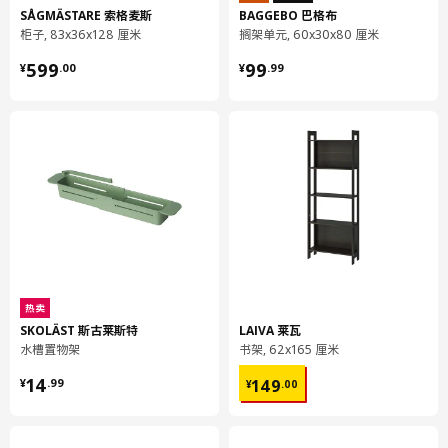
SÅGMÄSTARE 索格麦斯
BAGGEBO 巴格布
SKYDRAG 辉卓格 照明套件专为 ENHET 安纳特 系列设计，既可
柜子, 83x36x128 厘米
搁架单元, 60x30x80 厘米
作为操作台照明，又适用于在厨房内营造氛围。借助 TRÅDFRI 特
¥ 599.00
¥ 99.99
鲁菲 驱动器和无线调光器，你可以轻松开关灯具并调节光线明
599
99
¥
.
00
¥
.
99
暗。
可搭配 HÅLLBAR 哈尔巴 垃圾分类方案。将水槽中的垃圾倒入垃
圾桶时难免有液体洒落，但借助位于水槽底部的垃圾分类方案便可
有效减少。
洗涤槽底柜可以摆放垃圾分类装置，使用起来十分便捷，而且背面
还设有管道通行空间。
享有10年品质保证，详情请见质保手册。
热卖
产地见包装
SKOLÄST 斯古莱斯特
LAIVA 莱瓦
水槽置物架
书架, 62x165 厘米
小贴士
¥ 14.99
¥ 149.00
14
149
¥
.
99
¥
.
00
请注意，需要一定的工具和准备来裁切工作台，为水槽和水龙头切
割开孔，以确保尺寸合适。