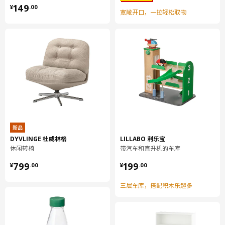
¥ 149.00
包装数量
1
149
¥
.
00
宽敞开口，一拉轻松取物
ENHET 安纳特
底框，带搁板
604.816.28
高度
8 厘米
长度
76 厘米
净重
9.64 公斤
容量
35.5 公升
新品
DYVLINGE 杜威林格
LILLABO 利乐宝
重量
11.25 公斤
休闲转椅
带汽车和直升机的车库
宽度
61 厘米
¥ 799.00
¥ 199.00
799
199
¥
.
00
¥
.
00
包装数量
1
三层车库，搭配积木乐趣多
ENHET 安纳特
壁柜带2搁板