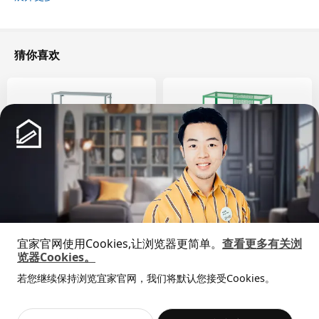
长度
80 厘米
净重
2.38 公斤
容量
12.3 公升
猜你喜欢
重量
2.73 公斤
宽度
39 厘米
保养说明和环境和材料
保养说明
用布块沾中性清洁剂充分擦洗
用干净布块擦干
新品
限定款
环境和材料
SÅGMÄSTARE 索格麦斯
BAGGEBO 巴格布
宜家官网使用Cookies,让浏览器更简单。
查看更多有关浏
钢, 环氧/聚酯粉末涂层
柜子, 83x36x128 厘米
搁架单元, 60x30x80 厘米
览器Cookies。
全屋设计服务
¥ 599.00
¥ 99.99
599
99
¥
.
00
¥
.
99
组装说明和文件
若您继续保持浏览宜家官网，我们将默认您接受Cookies。
价格透明，设计专业，现货供应
抱歉，该商品在所选地区暂时缺货。
相似推荐
货号
组装手册