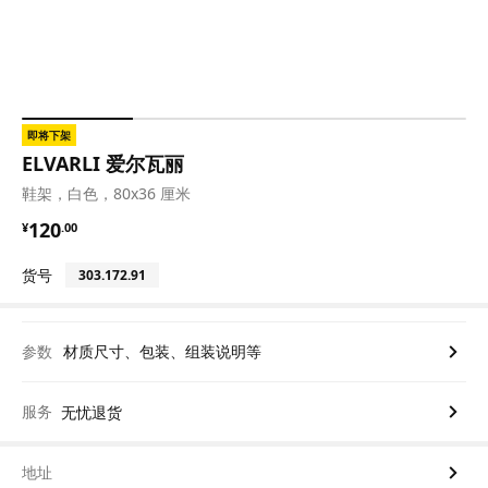
即将下架
ELVARLI 爱尔瓦丽
鞋架，白色，80x36 厘米
¥ 120.00
120
¥
.
00
货号
303.172.91
参数
材质尺寸、包装、组装说明等
服务
无忧退货
地址