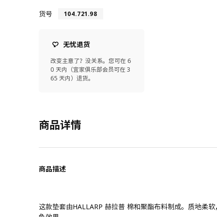
货号
104.721.98
无忧退货
改变主意了？没关系。您可在 6
0 天内（宜家俱乐部会员可在 3
65 天内）退货。
商品详情
商品描述
这款垫套由HALLARP 赫拉普 棉和聚酯布料制成。质地
色效果。