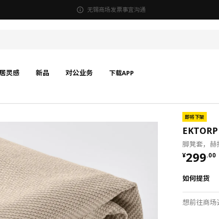
无锡商场发票事宜沟通
居灵感
新品
对公业务
下载APP
即将下架
EKTOR
脚凳套，赫
¥ 299.
299
¥
.
00
如何提货
想前往商场