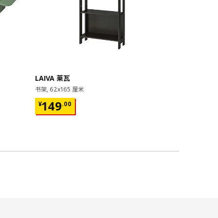
即将下架
LAIVA 莱瓦
GRIMSBU
书架, 62x165 厘米
床架, 150x20
¥ 149.00
¥ 599.
149
599
¥
.
00
¥
.
00
17根弧形板条