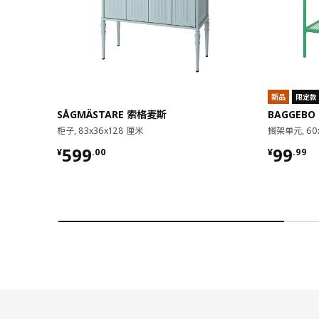
新品
限定款
SÅGMÄSTARE 索格麦斯
BAGGEBO
柜子, 83x36x128 厘米
搁架单元, 60
¥ 599.00
¥ 99.9
599
99
¥
.
00
¥
.
99