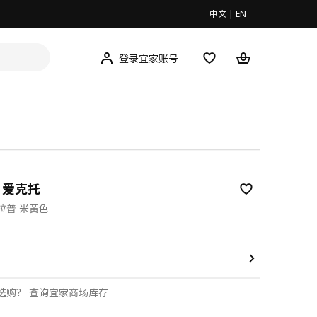
中文
|
EN
登录宜家账号
P 爱克托
拉普 米黄色
00
选购？
查询宜家商场库存