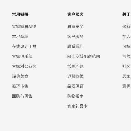
常用链接
客户服务
关于
宜家家居APP
居家安全
这就
本地商场
客户服务
加入
在线设计工具
联系我们
可持
宜家俱乐部
网上商城配送范围
气候
宜家对公业务
常见问题
社区
瑞典美食
退货政策
居家
循环市集
品质保证
意见
回购与再售
购物指南
宜家礼品卡