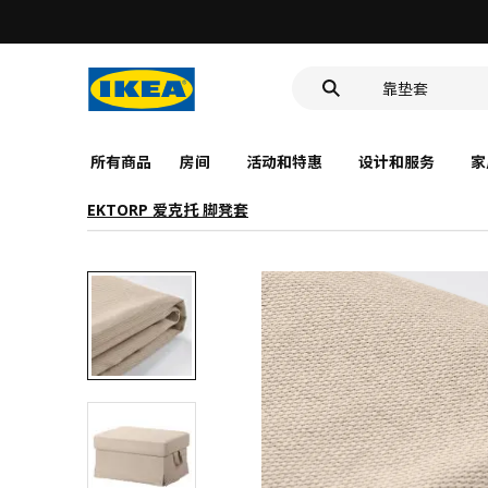
洗脸池
食品盒
靠垫套
洗脸池
食品盒
所有商品
房间
活动和特惠
设计和服务
家
EKTORP 爱克托 脚凳套