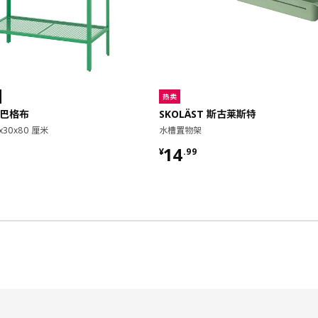
热卖
 巴格布
SKOLÄST 斯古莱斯特
x30x80 厘米
水槽置物架
9
¥ 14.99
14
¥
.
99