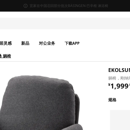
宜家在中国召回部分批次BÄSINGEN 巴辛根 淋浴椅
居灵感
新品
对公业务
下载APP
桑 躺椅
EKOLS
躺椅，刚纳
¥ 1999
1,999
¥
.
规格