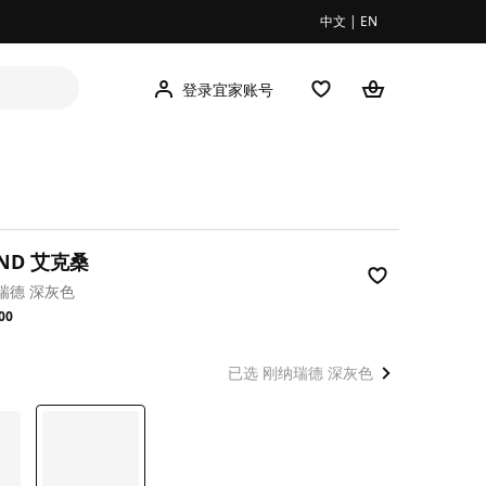
中文
|
EN
登录宜家账号
UND 艾克桑
瑞德 深灰色
.00
00
已选 刚纳瑞德 深灰色