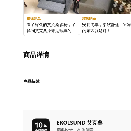
精选晒单
精选晒单
看了好久的艾克桑躺椅，了
安装简单，柔软舒适，宜
解到艾克桑原来是瑞典的一
的东西就是好！
个小城市名字，后来被合并
外观设计:
好
到其他城市了。这款躺椅以
整体感受:
太舒服了
城市名命名的，很宜家呀！
商品品质:
高
商品详情
还特地去宜家实体店体验了
一下，躺着就想睡觉，超级
舒服的躺椅！终于从宜家a
pp下单购买。物流很快，
我们自己安装相当方便，完
商品描述
全不需要安装师傅！好物必
须推荐给大家！
EKOLSUND 艾克桑
瑞典设计，品质保障。