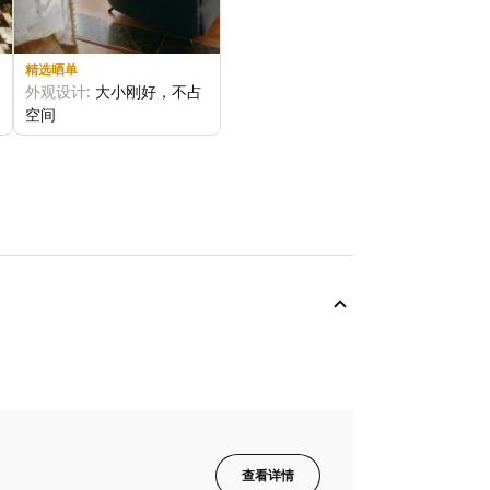
精选晒单
家
外观设计:
大小刚好，不占
空间
整体感受:
座位很深，170
的大个可以盘着腿坐，还会
再买一个，这样跟老公一人
一个🤩🥳
商品品质:
外观精致，颜色
不错
查看详情