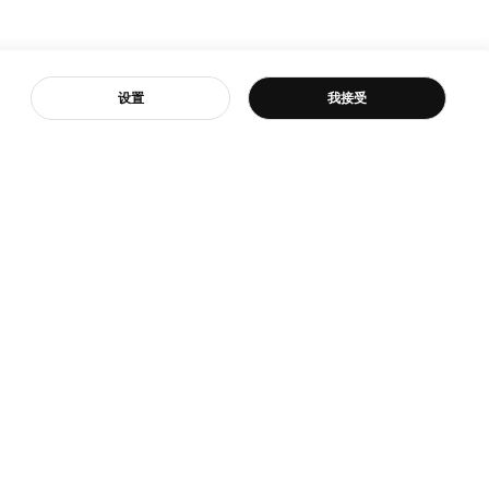
客服
设置
我接受