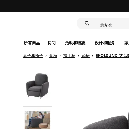
洗脸池
食品盒
靠垫套
洗脸池
食品盒
所有商品
房间
活动和特惠
设计和服务
家
桌子和椅子
餐椅
扶手椅
躺椅
EKOLSUND 艾克