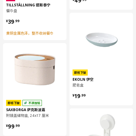
49
TILLSTÄLLNING 提斯泰宁
餐巾盘
¥ 39.99
39
¥
.
99
黄铜金属色泽，整齐收纳餐巾
即将下架
EKOLN 伊空
肥皂盒
¥ 19.99
19
¥
.
99
即将下架
不添加铅
SAXBORGA 萨克斯波嘉
附镜盖储物盒, 24x17 厘米
¥ 99.99
99
¥
.
99