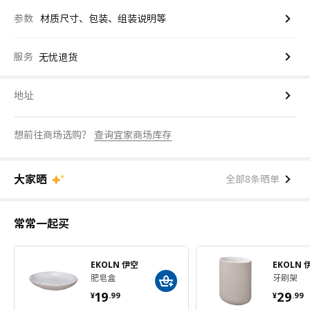
参数
材质尺寸、包装、组装说明等
服务
无忧退货
地址
想前往商场选购？
查询宜家商场库存
大家晒
全部8条晒单
常常一起买
EKOLN 伊空
EKOLN 
肥皂盒
牙刷架
¥ 19.99
¥ 29
19
29
¥
.
99
¥
.
99