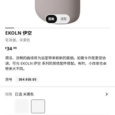
图集
搭配
EKOLN 伊空
皂液器，米黄色
¥ 34.99
34
¥
.
99
简洁、流畅的曲线将为浴室带来崭新的面貌。如需令外观更显协
调，可与 EKOLN 伊空 系列的其他配件搭配。有时，小改变也会
带来大不同。
货号
304.930.05
规格
已选 米黄色