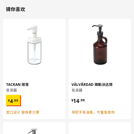
猜你喜欢
TACKAN 塔肯
VÄLVÅRDAD 微勒沃达德
皂液器
皂液器
¥ 4.99
¥ 14.99
14
4
¥
.
99
¥
.
99
宽口设计 替换更方便
带把手皂液瓶，可重复使用