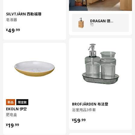
SILVTJÄRN 西勒福珊
皂液器
DRAGAN 德里根
竹
¥ 49.99
49
¥
.
99
新品
限定款
BROFJÄRDEN 布法登
EKOLN 伊空
浴室用品3件套
肥皂盒
¥ 59.99
59
¥
.
99
¥ 19.99
19
¥
.
99