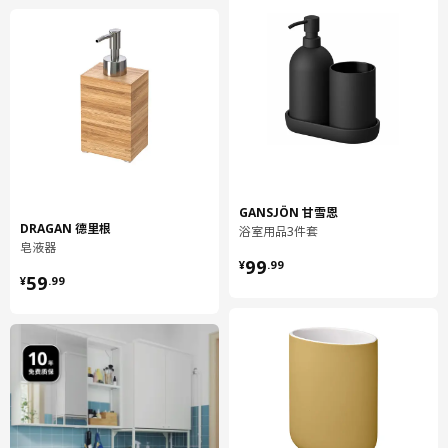
GANSJÖN 甘雪恩
DRAGAN 德里根
浴室用品3件套
皂液器
¥ 99.99
99
¥
.
99
¥ 59.99
59
¥
.
99