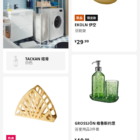
新品
限定款
EKOLN 伊空
牙刷架
¥ 29.99
29
¥
.
99
TACKAN 塔肯
白色
GROSSJÖN 格鲁斯约恩
浴室用品3件套
¥ 49.99
热卖
¥
.
99