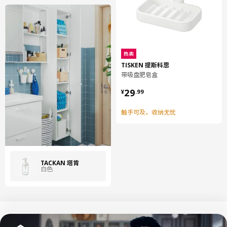
热卖
TISKEN 提斯科恩
带吸盘肥皂盒
¥ 29.99
29
¥
.
99
触手可及，收纳无忧
TACKAN 塔肯
白色