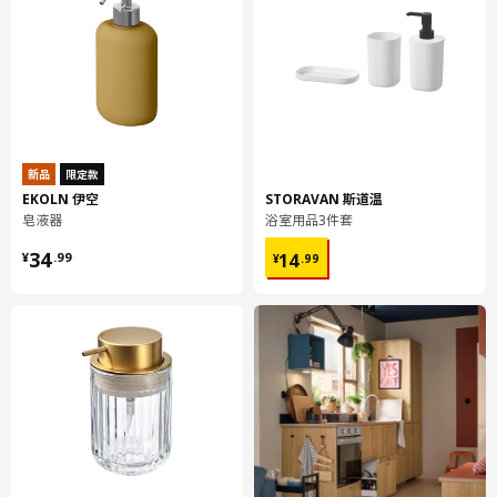
新品
限定款
EKOLN 伊空
STORAVAN 斯道温
皂液器
浴室用品3件套
¥ 34.99
¥ 14.99
34
14
¥
.
99
¥
.
99