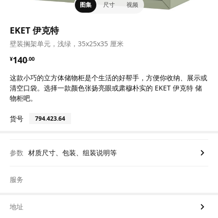
图集
尺寸
视频
EKET 伊克特
壁装搁架单元，浅绿，35x25x35 厘米
¥ 140.00
140
¥
.
00
这款小巧的立方体储物柜是个生活的好帮手，方便你收纳、展示或
清空口袋。选择一款颜色张扬亮眼或肃穆朴实的 EKET 伊克特 储
物柜吧。
货号
794.423.64
参数
材质尺寸、包装、组装说明等
服务
地址