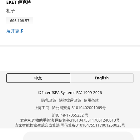
EKET 伊克特
柜子
605.108.57
高度
8 厘米
展开更多
长度
38 厘米
净重
2.82 公斤
容量
10.3 公升
重量
3.20 公斤
宽度
34 厘米
中文
English
包装数量
1
© Inter IKEA Systems B.V. 1999-2026
隐私政策
缺陷披露政策
使用条款
EKET 伊克特
上海工商
沪公网安备 31010402001069号
挂条
沪ICP 备17055232 号
宜家AI购物助手算法 网信算备310104755117001240013号
603.400.49
宜家智能搜索生成合成算法 网信算备310104755117001250025号
Cookie设置
高度
3 厘米