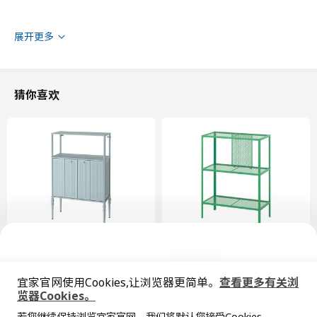
展开更多
猜你喜欢
深度
25 厘米
高度
175 厘米
宽度
70 厘米
每块搁板最大可承重
5 公斤
包装信息
此商品包含10个包装
EKET 伊克特
新品
限定款
挂条
SÅGMÄSTARE 索格麦斯
BAGGEBO 巴格布
宜家官网使用Cookies,让浏览器更简单。
查看更多有关浏
柜子, 83x36x128 厘米
搁架单元, 60x30x80 厘米
603.400.49
览器Cookies。
全屋设计服务
¥ 599.00
¥ 99.99
599
99
¥
.
00
¥
.
99
高度
3 厘米
若您继续保持浏览宜家官网，我们将默认您接受Cookies。