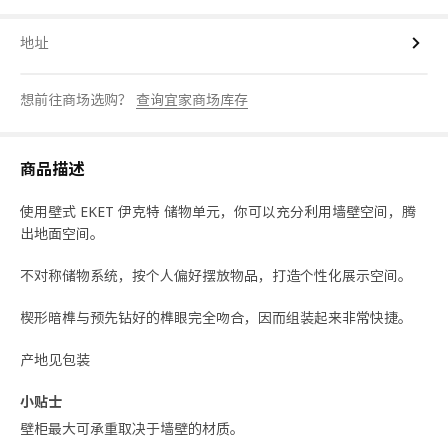
地址
想前往商场选购？
查询宜家商场库存
商品描述
使用壁式 EKET 伊克特 储物单元，你可以充分利用墙壁空间，腾
出地面空间。
不对称储物系统，按个人偏好摆放物品，打造个性化展示空间。
楔形暗榫与预先钻好的榫眼完全吻合，因而组装起来非常快捷。
产地见包装
小贴士
壁柜最大可承重取决于墙壁的材质。