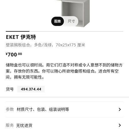
图集
尺寸
EKET 伊克特
壁装搁板组合，多色/浅绿，70x25x175 厘米
¥ 700.00
700
¥
.
00
储物盒也可以很时尚。用它们打造不对称或令人意想不到的储物方
案，存放你的东西。你可以随心所欲地叠搭和组合。适合所有空
间，拥有无限可能性。
货号
494.374.44
参数
材质尺寸、包装、组装说明等
服务
无忧退货