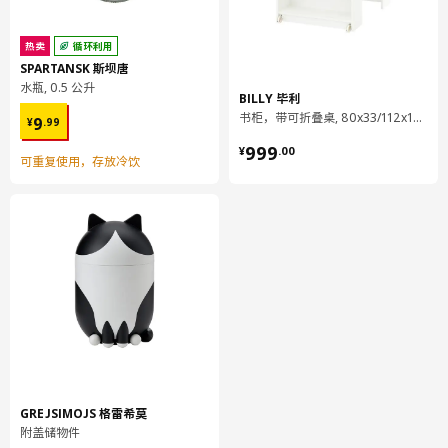
热卖
循环利用
SPARTANSK 斯坝唐
水瓶, 0.5 公升
BILLY 毕利
¥ 9.99
书柜，带可折叠桌, 80x33/112x106 厘米
9
¥
.
99
¥ 999.00
999
¥
.
00
可重复使用，存放冷饮
GREJSIMOJS 格雷希莫
附盖储物件