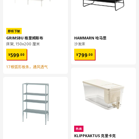
包装数量
1
EKEDALEN 伊克多兰
椅子套
即将下架
GRIMSBU 格里姆斯布
HAMMARN 哈马恩
905.086.07
床架, 150x200 厘米
沙发床
高度
1 厘米
¥ 599.00
¥ 799.00
599
799
¥
.
00
¥
.
00
长度
21 厘米
净重
0.10 公斤
17根弧形板条，通风透气
容量
0.3 公升
重量
0.11 公斤
宽度
16 厘米
包装数量
1
保养说明和环境和材料
热卖
KLIPPKAKTUS 克里卡克
保养说明