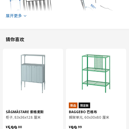
展开更多
猜你喜欢
经检测，符合
110 公斤
新品
限定款
宽度
45 厘米
SÅGMÄSTARE 索格麦斯
BAGGEBO 巴格布
深度
51 厘米
柜子, 83x36x128 厘米
搁架单元, 60x30x80 厘米
高度
95 厘米
¥ 599.00
¥ 99.99
599
99
¥
.
00
¥
.
99