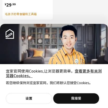
¥ 29.99
29
¥
.
99
毛孩子的零食罐和工具箱
中文
English
宜家官网使用Cookies,让浏览器更简单。
查看更多有关浏
© Inter IKEA Systems B.V. 1999-2026
览器Cookies。
隐私政策
缺陷披露政策
使用条款
全屋设计服务
若您继续保持浏览宜家官网，我们将默认您接受Cookies。
上海工商
沪公网安备 31010402001069号
价格透明，设计专业，现货供应
抱歉，该商品在所选地区暂时缺货。
相似推荐
沪ICP 备17055232 号
宜家AI购物助手算法 网信算备310104755117001240013号
宜家智能搜索生成合成算法 网信算备310104755117001250025号
加入购物袋
立即购买
设置
我接受
不，谢谢
立即预约
Cookie设置
客服
收藏