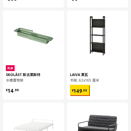
座宽
45 厘米
座深
39 厘米
座高
48 厘米
包装信息
此商品包含2个包装
EKEDALEN 伊克多兰
椅子
热卖
203.410.17
SKOLÄST 斯古莱斯特
LAIVA 莱瓦
高度
15 厘米
水槽置物架
书架, 62x165 厘米
¥ 14.99
¥ 149.00
长度
96 厘米
14
149
¥
.
99
¥
.
00
净重
5.80 公斤
容量
63.4 公升
重量
6.38 公斤
宽度
44 厘米