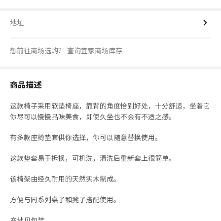
地址
想前往商场选购？
查询宜家商场库存
商品描述
这款椅子采用软垫椅座，靠背的角度恰到好处，十分舒适，坐着它
你尽可以慢慢品味美食，即使久坐也不会有不适之感。
有多款座椅垫套供你选择，你可以随意替换使用。
这款垫套易于拆换，可机洗，清洗后重新套上很简单。
该椅架由经久耐用的天然实木制成。
方便与同系列桌子和凳子搭配使用。
产地见包装