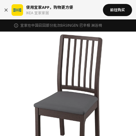
使用宜家APP，购物更方便
前往购买
IKEA 宜家家居
宜家在中国召回部分批次BÄSINGEN 巴辛根 淋浴椅