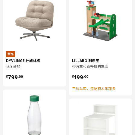
实心橡胶木, 着色漆, 丙烯酸清漆
椅子
座:
纤维板, 聚氨酯海绵35公斤/立方米
椅子套
100 %聚酯纤维（100%再生材料）
组装说明和文件
新品
DYVLINGE 杜威林格
LILLABO 利乐宝
货号
组装手册
休闲转椅
带汽车和直升机的车库
¥ 799.00
¥ 199.00
EKEDALEN 伊克多兰 椅子
203.410.17
799
199
¥
.
00
¥
.
00
货号
相关文件
三层车库，搭配积木乐趣多
EKEDALEN 伊克多兰 椅子
203.410.17