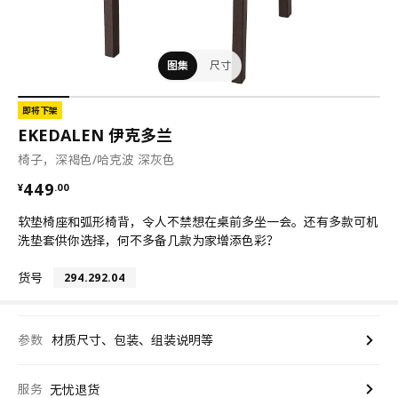
图集
尺寸
即将下架
EKEDALEN 伊克多兰
椅子，深褐色/哈克波 深灰色
¥ 449.00
449
¥
.
00
软垫椅座和弧形椅背，令人不禁想在桌前多坐一会。还有多款可机
洗垫套供你选择，何不多备几款为家增添色彩？
货号
294.292.04
参数
材质尺寸、包装、组装说明等
服务
无忧退货