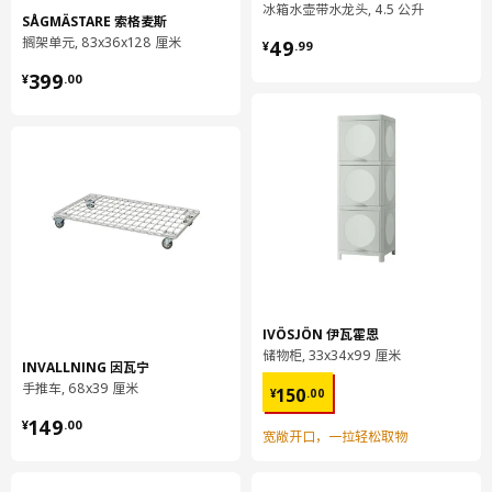
冰箱水壶带水龙头, 4.5 公升
SÅGMÄSTARE 索格麦斯
为实现最佳品质效果，请根据实际需要，重新拧紧螺丝。
¥ 49.99
搁架单元, 83x36x128 厘米
49
¥
.
99
¥ 399.00
椅子
399
¥
.
00
用湿布块擦净
用干净布块擦干
外套
可机洗，水温不超过40°C，应选标准洗涤程序。
勿漂白
勿滚筒烘干
可熨烫，温度不超过200°C。
勿干洗
环境和材料
IVÖSJÖN 伊瓦霍恩
储物柜, 33x34x99 厘米
椅子
INVALLNING 因瓦宁
¥ 150.00
套/ 面料:
手推车, 68x39 厘米
150
¥
.
00
65% 聚酯纤维（至少90%再生材料）, 35%棉
¥ 149.00
149
¥
.
00
宽敞开口，一拉轻松取物
椅子
框架: