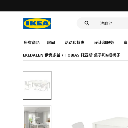
LED感应夜灯
食品盒
洗脸池
LED感应夜灯
食品盒
所有商品
房间
活动和特惠
设计和服务
家
EKEDALEN 伊克多兰 / TOBIAS 托亚斯 桌子和6把椅子