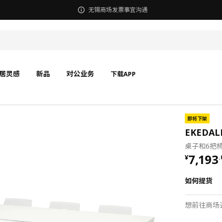
无锡商场发票事宜沟通
居灵感
新品
对公业务
下载APP
即将下架
EKEDAL
桌子和6把椅
¥ 7193
7,193
¥
.
如何提货
想前往商场