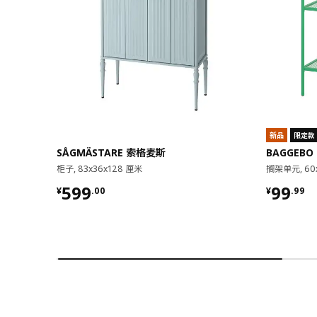
新品
限定款
SÅGMÄSTARE 索格麦斯
BAGGEBO
柜子, 83x36x128 厘米
搁架单元, 60
¥ 599.00
¥ 99.9
599
99
¥
.
00
¥
.
99