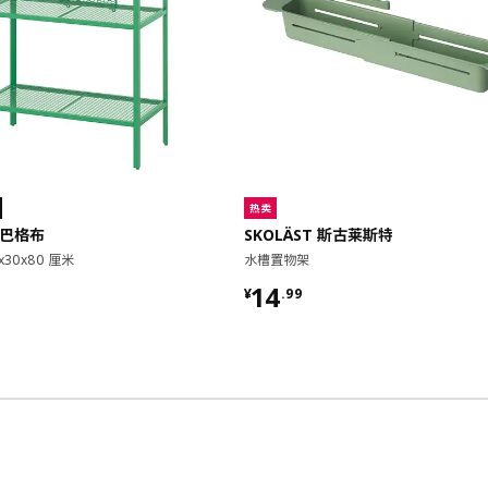
热卖
 巴格布
SKOLÄST 斯古莱斯特
x30x80 厘米
水槽置物架
9
¥ 14.99
14
¥
.
99