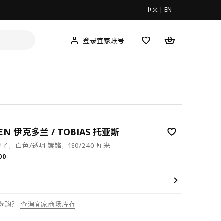
中文
|
EN
登录宜家账号
EN 伊克多兰 / TOBIAS 托亚斯
子，白色/透明 镀铬，180/240 厘米
.00
00
选购？
查询宜家商场库存