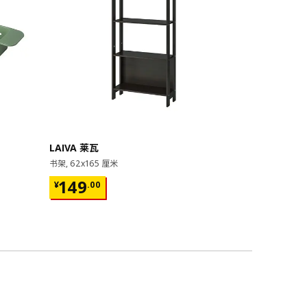
即将下架
LAIVA 莱瓦
GRIMSBU
书架, 62x165 厘米
床架, 150x20
¥ 149.00
¥ 599.
149
599
¥
.
00
¥
.
00
17根弧形板条