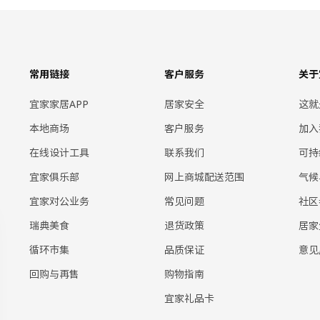
常用链接
客户服务
关于
宜家家居APP
居家安全
这就
本地商场
客户服务
加入
在线设计工具
联系我们
可持
宜家俱乐部
网上商城配送范围
气候
宜家对公业务
常见问题
社区
瑞典美食
退货政策
居家
循环市集
品质保证
意见
回购与再售
购物指南
宜家礼品卡