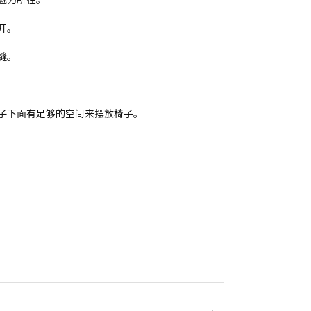
开。
缝。
子下面有足够的空间来摆放椅子。