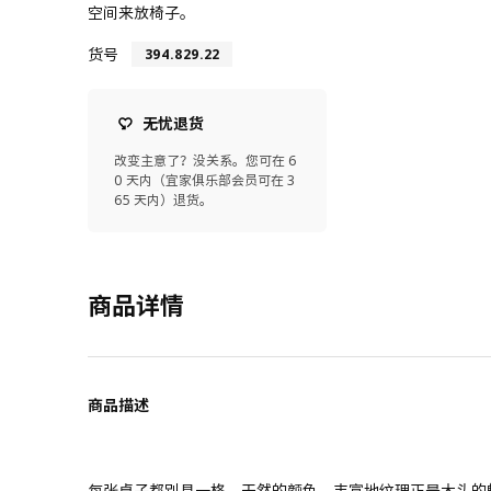
空间来放椅子。
货号
394.829.22
无忧退货
改变主意了？没关系。您可在 6
0 天内（宜家俱乐部会员可在 3
65 天内）退货。
商品详情
商品描述
每张桌子都别具一格，天然的颜色、丰富地纹理正是木头的