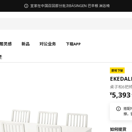
宜家在中国召回部分批次BÄSINGEN 巴辛根 淋浴椅
居灵感
新品
对公业务
下载APP
子
即将下架
EKEDA
桌子和6把椅
¥ 5393
5,393
¥
.
搭配
擦，
如何提货