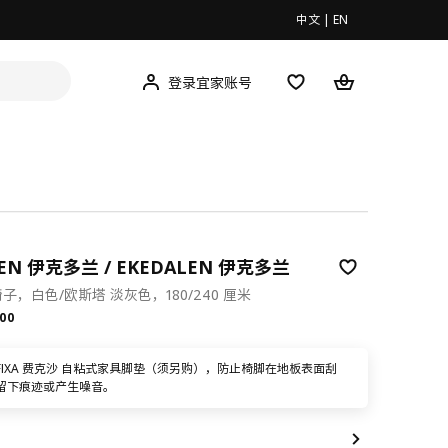
中文
|
EN
登录宜家账号
LEN 伊克多兰 / EKEDALEN 伊克多兰
子，白色/欧斯塔 淡灰色，180/240 厘米
.00
00
FIXA 费克沙 自粘式家具脚垫（须另购），防止椅脚在地板表面刮
留下痕迹或产生噪音。