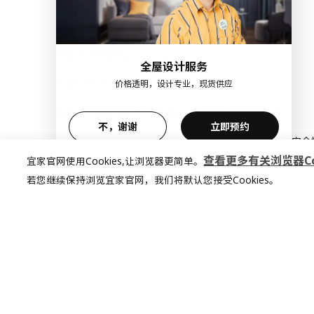
产地见包装
小贴士
仅限在室内使用。
全屋设计服务
可坐6至8人。
价格透明，设计专业，现货供应
如果所在社区允许，可分类进行回收利用或能源回收。
不，谢谢
立即预约
椅子已经过测试，适合家庭使用，同时满足如下标准的安全性、耐
查看更多有关浏览器Coo
宜家官网使用Cookies,让浏览器更简单。
这款框架罩的耐光性为5级（防褪色性能），等级范围为1至
若您继续保持浏览宜家官网，我们将默认您接受Cookies。
更高。
这款框架罩的抗磨擦性能已经过20,000次测试。能够经受住
的家具。
带有1个加长折页。
搭配FIXA 费克沙 自粘式家具脚垫（须另购），防止椅脚