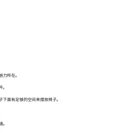
魅力所在。
开。
子下面有足够的空间来摆放椅子。
缝。